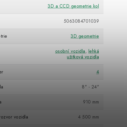
3D a CCD geometrie kol
5063084701039
trie
3D geometrie
osobní vozidla
,
lehká
užitková vozidla
er
4
la
8" - 24"
a
910 mm
rozvor vozidla
4 500 mm