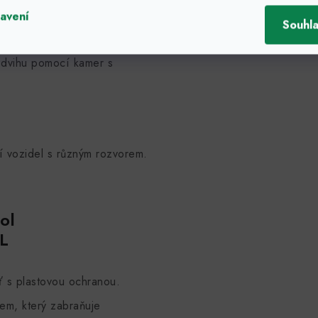
avení
Souhl
vládání i na dálku.
zdvihu pomocí kamer s
í vozidel s různým rozvorem.
ol
L
ť s plastovou ochranou.
em, který zabraňuje