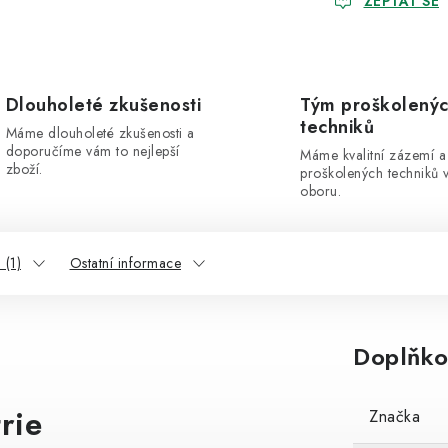
ZEPTAT SE
Dlouholeté zkušenosti
Tým proškolený
techniků
Máme dlouholeté zkušenosti a
doporučíme vám to nejlepší
Máme kvalitní zázemí a
zboží.
proškolených techniků 
oboru.
 (1)
Ostatní informace
Doplňko
rie
Značka