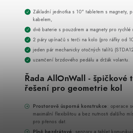
Základní jednotka s 10" tabletem s magnety, 
kabelem,
dvě baterie s pouzdrem a magnety pro rychlé 
2 páry upínačů s terči na kolo (pro ráfky od 1
jeden pár mechanicky otočných talířů (STDA12
uzamčení brzdového pedálu a držák volantu.
Řada AllOnWall - špičkové 
řešení pro geometrie kol
Prostorově úsporná konstrukce
: operace s
maximální flexibilitou a bez nutnosti dalšího m
pro přenos dat.
Plně bezdrátové
: senzory a tablet komunikuj