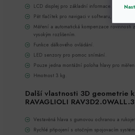
LCD displej pro základní informace.
Nast
Pět tlačítek pro navigaci v softwaru, možnost o
Měření a automatická kompenzace rovinnosti 
vysokým rozlišením.
Funkce dálkového ovládání.
LED senzory pro pomoc snímání.
Pouze jedna montážní poloha hlavy pro měřen
Hmotnost 3 kg.
Další vlastnosti 3D geometrie k
RAVAGLIOLI RAV3D2.0WALL.3
Vestavěná hlava s gumovou ochranou a rukoje
Rychlé připojení s otočným spojovacím systém