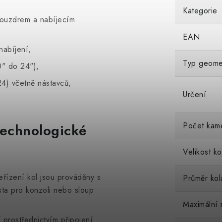
Kategorie
pouzdrem a nabíjecím
EAN
nabíjení,
Typ geome
0" do 24"),
4) včetně nástavců,
Určení
Počet kam
technologické
Velikost ko
eřízení kol jsou prováděny s
Průměr kol
ísta pro konzoli nebo sloup
Maximální 
í prostřednictvím připojení