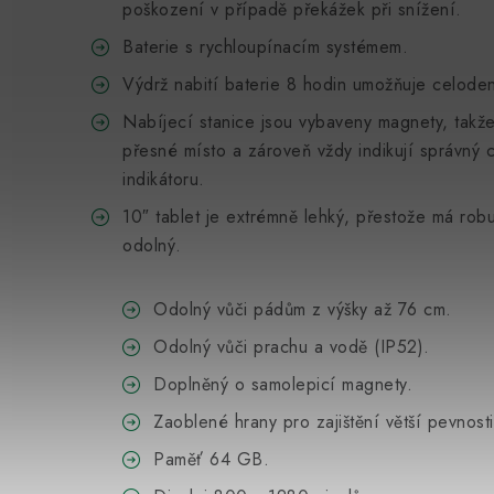
poškození v případě překážek při snížení.
Baterie s rychloupínacím systémem.
Výdrž nabití baterie 8 hodin umožňuje celoden
Nabíjecí stanice jsou vybaveny magnety, takže 
přesné místo a zároveň vždy indikují správný 
indikátoru.
10″ tablet je extrémně lehký, přestože má robus
odolný.
Odolný vůči pádům z výšky až 76 cm.
Odolný vůči prachu a vodě (IP52).
Doplněný o samolepicí magnety.
Zaoblené hrany pro zajištění větší pevnosti
Paměť 64 GB.