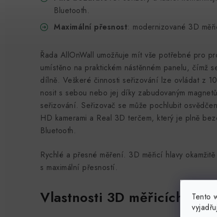
Bluetooth.
Maximální přesnost
: modernizované 3D měřic
Řada AllOnWall umožňuje mít vše potřebné pro pr
umístěno na praktickém nástěnném panelu, čímž se 
dílně. Veškeré činnosti seřizování lze ovládat z 1
nosit s sebou nebo jej díky zabudovaným magnet
seřizování. Seřizovač se může pochlubit osvědčeno
HD kamerami a Real 3D terčem, který je plně bez
Bluetooth.
Rychlé a přesné měření. 3D měřicí hlavy okamžitě 
s maximální přesností.
Vlastnosti 3D měřicích hlav
Tento 
vyjadřu