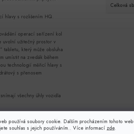
Celková sb
í hlavy s rozlišením HQ.
ovádění operací seřízení kol
uvolní užitečný prostor v
0″ tabletu, který může obsluha
ům umístit na zvedák během
u technologií měřicí hlavy s
drátový s přenosem
snímají všechny úhly vozidla
web používá soubory cookie. Dalším procházením tohoto web
jete souhlas s jejich používáním.. Více informací
zde
.