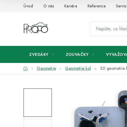
Přejít
Úvod
O nás
Kariéra
Reference
Servis
na
obsah
ZVEDÁKY
ZOUVAČKY
VYVAŽOV
Domů
Geometrie
Geometrie kol
3D geometrie