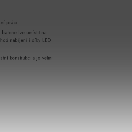
ní práci.
baterie lze umístit na
chod nabíjení i díky LED
tní konstrukci a je velmi
.