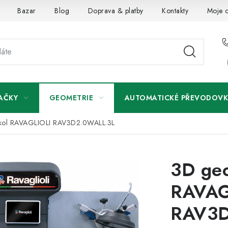
Bazar
Blog
Doprava & platby
Kontakty
Moje 
AČKY
GEOMETRIE
AUTOMATICKÉ PŘEVODOVK
 kol RAVAGLIOLI RAV3D2.0WALL.3L
3D geo
RAVAG
RAV3D