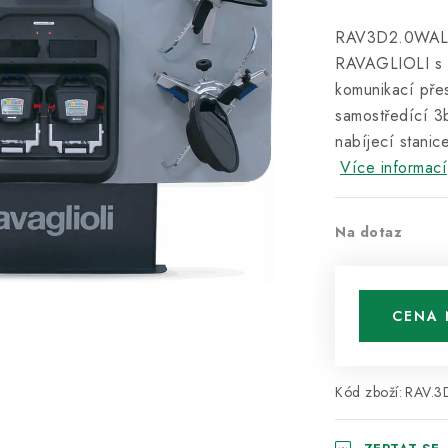
RAV3D2.0WALL.3
RAVAGLIOLI s n
komunikací přes
samostředící 3
nabíjecí stanic
Více informací
Na dotaz
CENA 
Kód zboží:
RAV.3