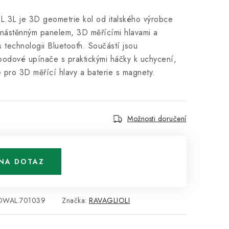
L je 3D geometrie kol od italského výrobce
ástěnným panelem, 3D měřícími hlavami a
 technologii Bluetooth. Součástí jsou
bodové upínače s praktickými háčky k uchycení,
e pro 3D měřící hlavy a baterie s magnety.
Možnosti doručení
NA DOTAZ
DWAL.701039
Značka:
RAVAGLIOLI