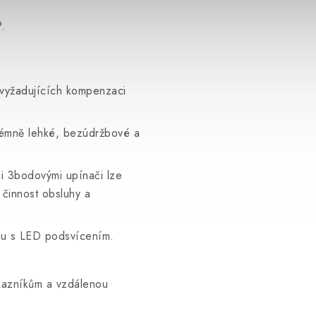
.
vyžadujících kompenzaci
rémně lehké, bezúdržbové a
i 3bodovými upínači lze
 činnost obsluhy a
lu s LED podsvícením.
ákazníkům a vzdálenou