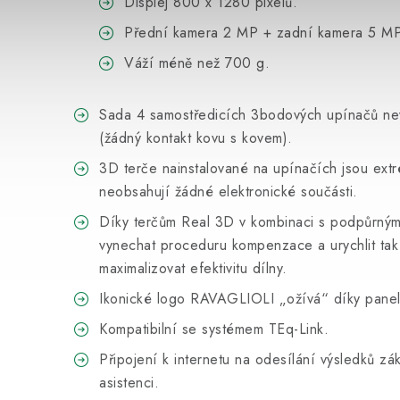
Displej 800 x 1280 pixelů.
Přední kamera 2 MP + zadní kamera 5 MP
Váží méně než 700 g.
Sada 4 samostředicích 3bodových upínačů ne
(žádný kontakt kovu s kovem).
3D terče nainstalované na upínačích jsou ext
neobsahují žádné elektronické součásti.
Díky terčům Real 3D v kombinaci s podpůrným
vynechat proceduru kompenzace a urychlit tak
maximalizovat efektivitu dílny.
Ikonické logo RAVAGLIOLI „ožívá“ díky pane
Kompatibilní se systémem TEq-Link.
Připojení k internetu na odesílání výsledků z
asistenci.