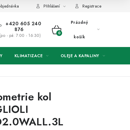
objednávka
Přihlášení
Registrace
Prázdný
+420 605 240
876
NÁKUPNÍ
(po - pá: 7:00 - 16:30)
košík
KOŠÍK
Y
KLIMATIZACE
OLEJE A KAPALINY
ODSÁ
metrie kol
LIOLI
2.0WALL.3L