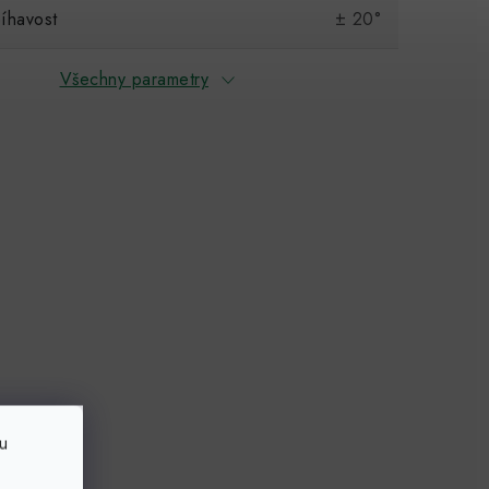
íhavost
± 20°
Všechny parametry
u