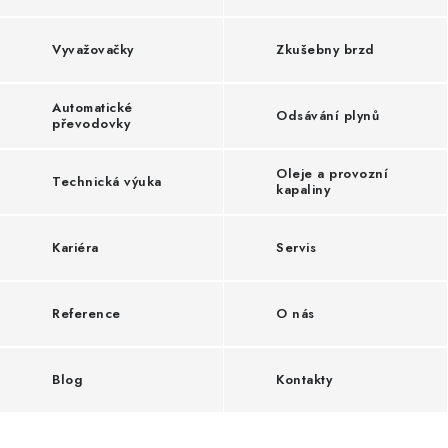
i
s
Vyvažovačky
Zkušebny brzd
y
Automatické
Odsávání plynů
převodovky
Oleje a provozní
Technická výuka
kapaliny
Kariéra
Servis
Reference
O nás
Blog
Kontakty