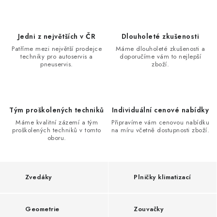
r
v
i
Jedni z největších v ČR
Dlouholeté zkušenosti
s
Patříme mezi největší prodejce
Máme dlouholeté zkušenosti a
techniky pro autoservis a
doporučíme vám to nejlepší
y
pneuservis.
zboží.
a
p
n
Tým proškolených techniků
Individuální cenové nabídky
Máme kvalitní zázemí a tým
Připravíme vám cenovou nabídku
e
proškolených techniků v tomto
na míru včetně dostupnosti zboží.
oboru.
u
s
e
Zvedáky
Plničky klimatizací
r
v
Geometrie
Zouvačky