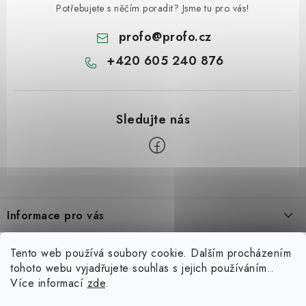
Potřebujete s něčím poradit? Jsme tu pro vás!
profo
@
profo.cz
+420 605 240 876
Z
á
Informace pro vás
p
a
Úvod
Možná hledáte
Tento web používá soubory cookie. Dalším procházením
t
tohoto webu vyjadřujete souhlas s jejich používáním..
O nás
í
Zvedáky
Více informací
zde
.
Blog
Kariéra
Zouvačky kol