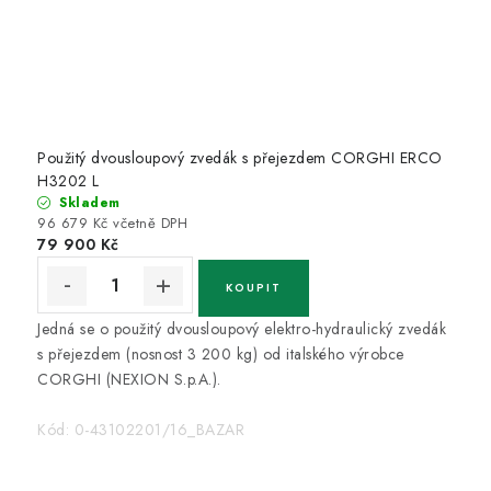
Použitý dvousloupový zvedák s přejezdem CORGHI ERCO
H3202 L
Skladem
96 679 Kč včetně DPH
79 900 Kč
Jedná se o použitý dvousloupový elektro-hydraulický zvedák
s přejezdem (nosnost 3 200 kg) od italského výrobce
CORGHI (NEXION S.p.A.).
Kód:
0-43102201/16_BAZAR