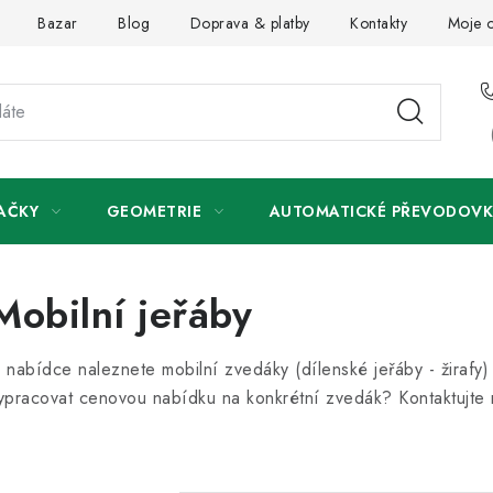
Bazar
Blog
Doprava & platby
Kontakty
Moje 
AČKY
GEOMETRIE
AUTOMATICKÉ PŘEVODOVK
Mobilní jeřáby
 nabídce naleznete mobilní zvedáky (dílenské jeřáby - žira
ypracovat cenovou nabídku na konkrétní zvedák? Kontaktujte