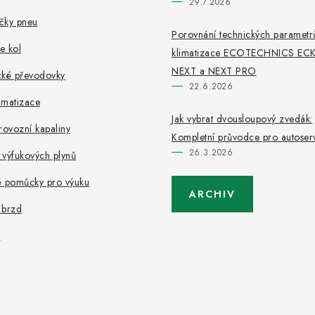
29.7.2026
čky pneu
Porovnání technických parametrů
e kol
klimatizace ECOTECHNICS EC
NEXT a NEXT PRO
cké převodovky
22.6.2026
limatizace
Jak vybrat dvousloupový zvedák:
rovozní kapaliny
Kompletní průvodce pro autoserv
26.3.2026
 výfukových plynů
é pomůcky pro výuku
ARCHIV
 brzd
y