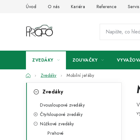
Přejít
Úvod
O nás
Kariéra
Reference
Servis
na
obsah
ZVEDÁKY
ZOUVAČKY
VYVAŽOV
Domů
Zvedáky
Mobilní jeřáby
P
K
Přeskočit
Zvedáky
kategorie
a
o
V
t
Dvousloupové zvedáky
s
v
Čtyřsloupové zvedáky
e
t
Nůžkové zvedáky
g
r
Prahové
o