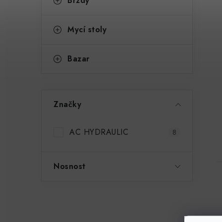
Brzdy
Mycí stoly
Bazar
Značky
AC HYDRAULIC
8
Nosnost