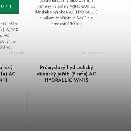
(často nazývaný jako žirafa) s
rameny na palety WJN5-EUR od
dánského výrobce AC HYDRAULIC
s hákem otočným o 360° a o
nský jeřáb
nosnosti 550 kg.
afa) WJN10
ce AC
točným o
100 kg.
Kód:
WJN10
Kód:
WJN5-EUR
ulický
Průmyslový hydraulický
afa) AC
dílenský jeřáb (žirafa) AC
N11
HYDRAULIC WN15