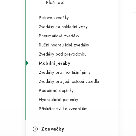
Plošinové
a
r
n
i
Pístové zvedáky
e
n
Zvedáky na nákladní vozy
Pneumatické zvedáky
í
Ruční hydraulické zvedáky
p
Zvedáky pod převodovku
i
a
Mobilní jeřáby
Zvedáky pro montážní jámy
n
Zvedáky pro jednostopá vozidla
e
Podpěrné stojánky
l
Hydraulické panenky
Příslušenství ke zvedákům
Zouvačky