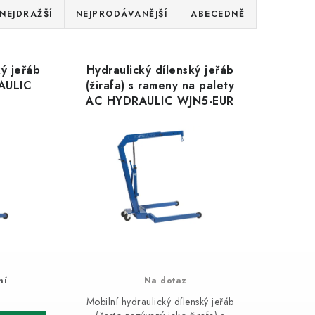
NEJDRAŽŠÍ
NEJPRODÁVANĚJŠÍ
ABECEDNĚ
ký jeřáb
Hydraulický dílenský jeřáb
RAULIC
(žirafa) s rameny na palety
AC HYDRAULIC WJN5-EUR
ní
Na dotaz
Mobilní hydraulický dílenský jeřáb