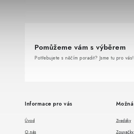
Pomůžeme vám s výběrem
i
Potřebujete s něčím poradit? Jsme tu pro vás!
Z
á
Informace pro vás
Možná
p
a
Úvod
Zvedáky
t
O nás
Zouvačky