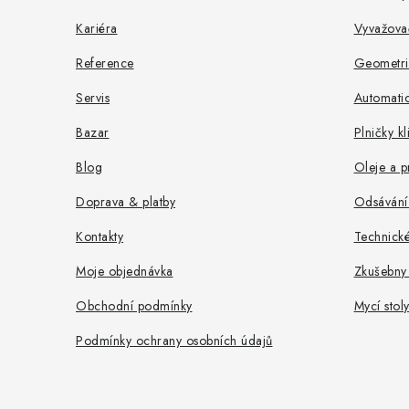
í
Kariéra
Vyvažova
Reference
Geometri
Servis
Automati
Bazar
Plničky k
Blog
Oleje a p
Doprava & platby
Odsávání
Kontakty
Technick
Moje objednávka
Zkušebny
Obchodní podmínky
Mycí stol
Podmínky ochrany osobních údajů