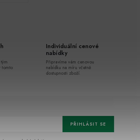
ch
Individuální cenové
nabídky
 tým
Připravíme vám cenovou
v tomto
nabídku na míru včetně
dostupnosti zboží.
PŘIHLÁSIT SE