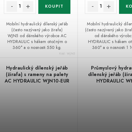
k
t
ů
ů
Mobilní hydraulický dílenský jeřáb
Mobilní hydraulický díle
(často nazývaný jako žirafa)
(často nazývaný jako žir
WJN5 od dánského výrobce AC
od dánského výrob
HYDRAULIC s hákem otočným o
HYDRAULIC s hákem o
360° a o nosnosti 550 kg.
360° a o nosnosti 1 
Kód:
WJN5
Hydraulický dílenský jeřáb
Průmyslový hydra
(žirafa) s rameny na palety
dílenský jeřáb (žir
AC HYDRAULIC WJN10-EUR
HYDRAULIC W