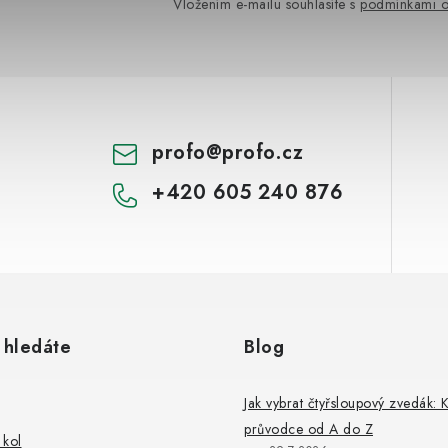
k
Vložením e-mailu souhlasíte s
podmínkami o
y
v
ý
p
profo
@
profo.cz
+420 605 240 876
s
u
 hledáte
Blog
Jak vybrat čtyřsloupový zvedák: 
průvodce od A do Z
 kol