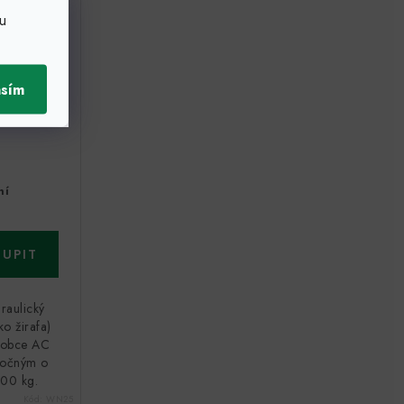
u
asím
ní
raulický
ko žirafa)
robce AC
točným o
500 kg.
Kód:
WN25