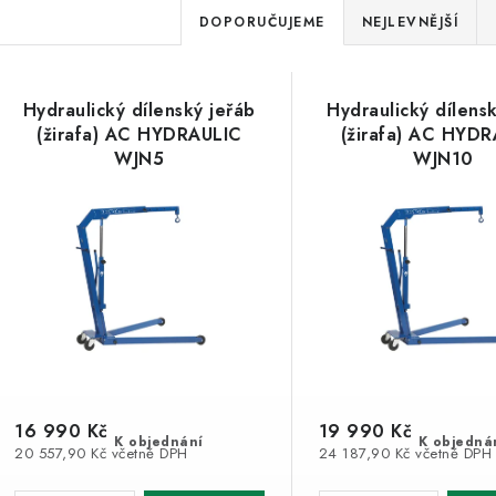
Ř
DOPORUČUJEME
NEJLEVNĚJŠÍ
a
V
z
Hydraulický dílenský jeřáb
Hydraulický dílens
ý
e
(žirafa) AC HYDRAULIC
(žirafa) AC HYD
WJN5
WJN10
p
n
í
s
p
p
r
r
o
o
d
d
u
16 990 Kč
19 990 Kč
K objednání
K objedná
20 557,90 Kč včetně DPH
24 187,90 Kč včetně DPH
u
k