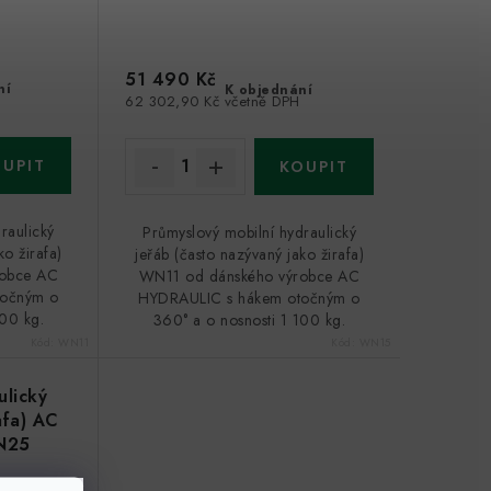
51 490 Kč
ní
K objednání
62 302,90 Kč včetně DPH
raulický
Průmyslový mobilní hydraulický
ko žirafa)
jeřáb (často nazývaný jako žirafa)
robce AC
WN11 od dánského výrobce AC
točným o
HYDRAULIC s hákem otočným o
100 kg.
360° a o nosnosti 1 100 kg.
Kód:
WN11
Kód:
WN15
ulický
afa) AC
N25