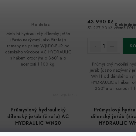
43 990 Kč
Na dotaz
K objedná
53 227,90 Kč včetně DPH
Mobilní hydraulický dílenský jeřáb
(často nazývaný jako žirafa) s
rameny na palety WJN10-EUR od
dánského výrobce AC HYDRAULIC
s hákem otočným o 360° a o
nosnosti 1 100 kg.
Průmyslový mobilní hyd
jeřáb (často nazývaný ja
WN11 od dánského vý
HYDRAULIC s hákem o
360° a o nosnosti 1 
Kód:
WJN10-EUR
Průmyslový hydraulický
Průmyslový hydra
dílenský jeřáb (žirafa) AC
dílenský jeřáb (žir
HYDRAULIC WN20
HYDRAULIC W