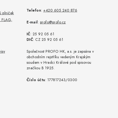
Telefon
:
+420 605 240 876
 plniček
K FLAG,
E-mail
:
profo@profo.cz
IČ
: 25 92 05 61
DIČ
: CZ 25 92 05 61
isy
Společnost PROFO HK, a.s. je zapsána v
obchodním rejstříku vedeným Krajským
soudem v Hradci Králové pod spisovou
značkou B 1925.
Číslo účtu
: 177817243/0300