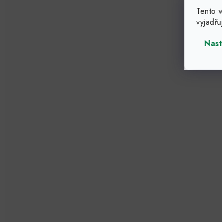
Tento 
vyjadřu
Nast