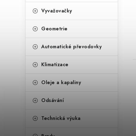
Vyvažovačky
t
Geometrie
Automatické převodovky
Klimatizace
Oleje a kapaliny
Odsávání
Technická výuka