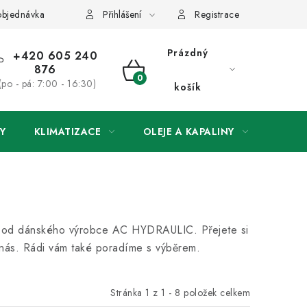
objednávka
Přihlášení
Registrace
Prázdný
+420 605 240
876
NÁKUPNÍ
(po - pá: 7:00 - 16:30)
košík
KOŠÍK
Y
KLIMATIZACE
OLEJE A KAPALINY
ODSÁ
fy) od dánského výrobce AC HYDRAULIC. Přejete si
 nás. Rádi vám také poradíme s výběrem.
Stránka
1
z
1
-
8
položek celkem