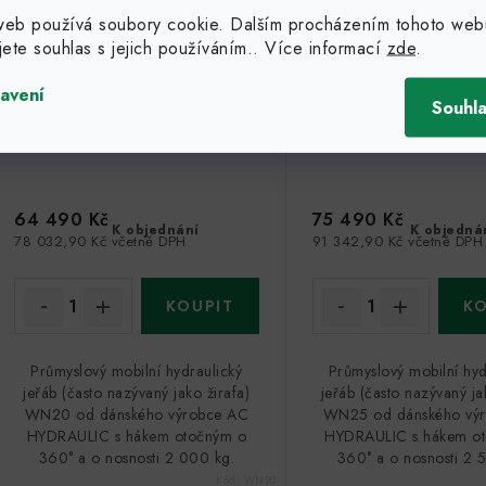
web používá soubory cookie. Dalším procházením tohoto web
jete souhlas s jejich používáním.. Více informací
zde
.
avení
Souhl
64 490 Kč
75 490 Kč
K objednání
K objedná
78 032,90 Kč včetně DPH
91 342,90 Kč včetně DPH
Průmyslový mobilní hydraulický
Průmyslový mobilní hyd
jeřáb (často nazývaný jako žirafa)
jeřáb (často nazývaný ja
WN20 od dánského výrobce AC
WN25 od dánského vý
HYDRAULIC s hákem otočným o
HYDRAULIC s hákem o
360° a o nosnosti 2 000 kg.
360° a o nosnosti 2 
Kód:
WN20