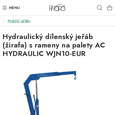
Přejít
Hleda
na
obsah
Mobilní jeřáby
ZVEDÁKY
Hydraulický dílenský jeřáb
ZOUVAČKY
(žirafa) s rameny na palety AC
VYVAŽOVAČKY
HYDRAULIC WJN10-EUR
GEOMETRIE
AUTOMATICKÉ PŘEVODOVKY
KLIMATIZACE
OLEJE A KAPALINY