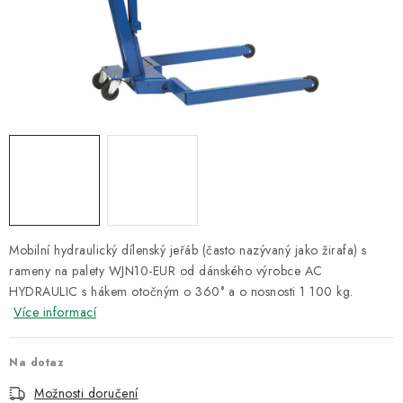
ODSÁVÁNÍ
TECHNICKÁ VÝUKA
BRZDY
MYCÍ STOLY
BAZAR
Úvod
O nás
Kariéra
Reference
Servis
Bazar
Mobilní hydraulický dílenský jeřáb (často nazývaný jako žirafa) s
Blog
Doprava & platby
Kontakty
Moje objednávka
rameny na palety WJN10-EUR od dánského výrobce AC
HYDRAULIC s hákem otočným o 360° a o nosnosti 1 100 kg.
Obchodní podmínky
Podmínky ochrany osobních údajů
Více informací
Na dotaz
Možnosti doručení