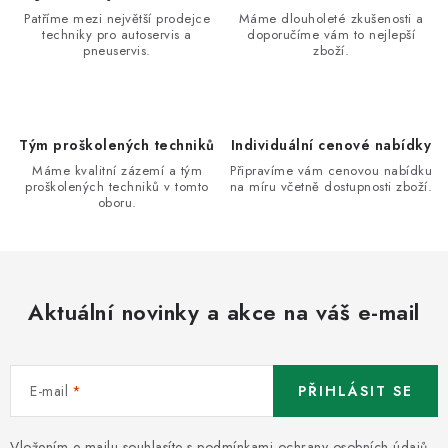
a
Patříme mezi největší prodejce
Máme dlouholeté zkušenosti a
techniky pro autoservis a
doporučíme vám to nejlepší
c
pneuservis.
zboží.
í
p
r
v
Tým proškolených techniků
Individuální cenové nabídky
k
Máme kvalitní zázemí a tým
Připravíme vám cenovou nabídku
proškolených techniků v tomto
na míru včetně dostupnosti zboží.
y
oboru.
v
ý
p
i
Aktuální novinky a akce na váš e-mail
s
u
E-mail
PŘIHLÁSIT SE
Vložením e-mailu souhlasíte s
podmínkami ochrany osobních údajů