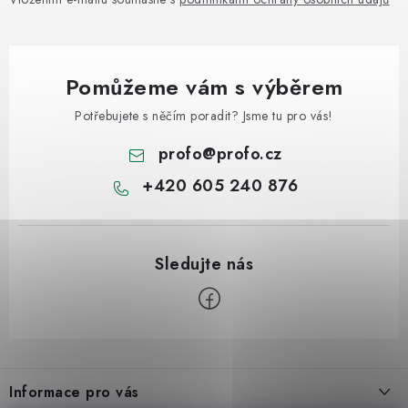
Pomůžeme vám s výběrem
Potřebujete s něčím poradit? Jsme tu pro vás!
profo
@
profo.cz
+420 605 240 876
Z
á
Informace pro vás
p