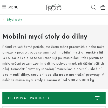
Přejít
Hleda
na
obsah
Mycí stoly
ZVEDÁKY
ZOUVAČKY
Mobilní mycí stoly do dílny
VYVAŽOVAČKY
Pokud ve vaší firmě potřebujete často měnit pracoviště a nebo máte
omezený prostor, bude se vám hodit
mobilní mycí dílenský stůl
QTS
.
Kolečka s brzdou
usnadňují jak manipulaci, tak i přesun na
GEOMETRIE
místo určení se zamezením dalšího pohybu (např. při čištění větších
dílů). Kompaktní rozměry usnadňují manipulaci a použití -
ideální
AUTOMATICKÉ PŘEVODOVKY
pro menší dílny, servisní vozidla nebo montážní provozy
. V
nabídce máme
mycí stoly s nosností od 200 do 300 kg
.
KLIMATIZACE
OLEJE A KAPALINY
FILTROVAT PRODUKTY