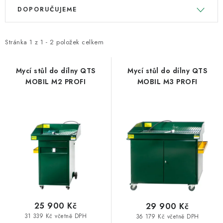
V
Ř
ODSÁVÁNÍ
DOPORUČUJEME
ý
a
TECHNICKÁ VÝUKA
p
z
i
e
Stránka
1
z
1
-
2
položek celkem
BRZDY
s
n
p
í
Mycí stůl do dílny QTS
Mycí stůl do dílny QTS
MYCÍ STOLY
MOBIL M2 PROFI
MOBIL M3 PROFI
r
p
o
r
BAZAR
d
o
u
d
Úvod
O nás
Kariéra
Reference
Servis
Bazar
k
u
Blog
Doprava & platby
Kontakty
Moje objednávka
t
k
Obchodní podmínky
Podmínky ochrany osobních údajů
ů
t
ů
25 900 Kč
29 900 Kč
31 339 Kč včetně DPH
36 179 Kč včetně DPH