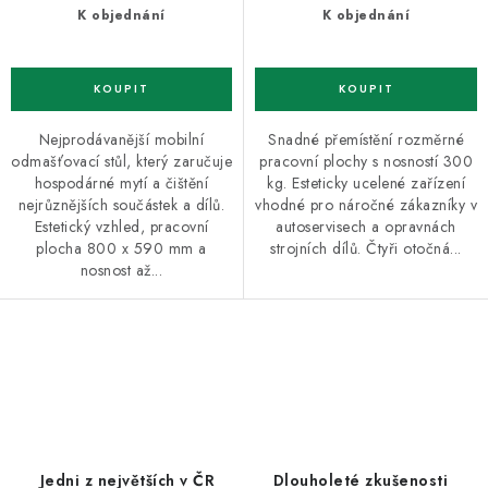
K objednání
K objednání
Nejprodávanější mobilní
Snadné přemístění rozměrné
odmašťovací stůl, který zaručuje
pracovní plochy s nosností 300
hospodárné mytí a čištění
kg. Esteticky ucelené zařízení
nejrůznějších součástek a dílů.
vhodné pro náročné zákazníky v
Estetický vzhled, pracovní
autoservisech a opravnách
plocha 800 x 590 mm a
strojních dílů. Čtyři otočná...
nosnost až...
O
v
l
á
d
Jedni z největších v ČR
Dlouholeté zkušenosti