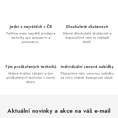
v
l
á
d
Jedni z největších v ČR
Dlouholeté zkušenosti
a
Patříme mezi největší prodejce
Máme dlouholeté zkušenosti a
techniky pro autoservis a
doporučíme vám to nejlepší
c
pneuservis.
zboží.
í
p
r
v
Tým proškolených techniků
Individuální cenové nabídky
k
Máme kvalitní zázemí a tým
Připravíme vám cenovou nabídku
proškolených techniků v tomto
na míru včetně dostupnosti zboží.
y
oboru.
v
ý
p
i
Aktuální novinky a akce na váš e-mail
s