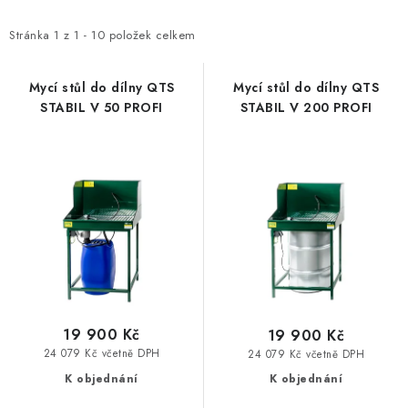
ODSÁVÁNÍ
p
z
i
e
Stránka
1
z
1
-
10
položek celkem
TECHNICKÁ VÝUKA
s
n
p
í
Mycí stůl do dílny QTS
Mycí stůl do dílny QTS
BRZDY
STABIL V 50 PROFI
STABIL V 200 PROFI
r
p
o
r
MYCÍ STOLY
d
o
u
d
BAZAR
k
u
t
k
Úvod
O nás
Kariéra
Reference
Servis
Bazar
ů
t
Blog
Doprava & platby
Kontakty
Moje objednávka
ů
Obchodní podmínky
Podmínky ochrany osobních údajů
19 900 Kč
19 900 Kč
24 079 Kč včetně DPH
24 079 Kč včetně DPH
K objednání
K objednání