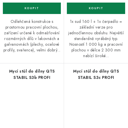
Odlehčená konstrukce s
1x sud 160 l + 1x čerpadlo =
prostornou pracovní plochou,
základní verze pro
zařízení určené k odmašťování
jednočlennou obsluhu. Největší
rozměrných dílů v lakovnách a
standardně vyráběný typ.
galvanovnách (plechy, ocelové
Nosností 1 000 kg a pracovní
profily, svařence), velmi dobrý...
plochou v délce 2 300 mm
nabízí široké...
Mycí stůl do dílny QTS
Mycí stůl do dílny QTS
STABIL S3b PROFI
STABIL S3c PROFI