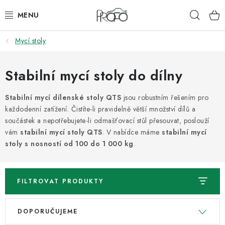
Přejít
Hleda
na
obsah
Mycí stoly
ZVEDÁKY
ZOUVAČKY
Stabilní mycí stoly do dílny
VYVAŽOVAČKY
Stabilní mycí dílenské stoly QTS
jsou robustním řešením pro
každodenní zatížení. Čistíte-li pravidelně větší množství dílů a
součástek a nepotřebujete-li odmašťovací stůl přesouvat, poslouží
GEOMETRIE
vám
stabilní mycí stoly QTS
. V nabídce máme
stabilní mycí
stoly s nosností od 100 do 1 000 kg
.
AUTOMATICKÉ PŘEVODOVKY
KLIMATIZACE
FILTROVAT PRODUKTY
OLEJE A KAPALINY
V
Ř
DOPORUČUJEME
ý
a