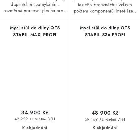
doplnitelná uzamykáním,
taktéž v opravnách s velkým
rozměrná pracovní plocha pro...
počtem komponentů, které lze...
Mycí stůl do dílny QTS
Mycí stůl do dílny QTS
STABIL MAXI PROFI
STABIL S3a PROFI
34 900 Kč
48 900 Kč
42 229 Kč včetně DPH
59 169 Kč včetně DPH
K objednání
K objednání