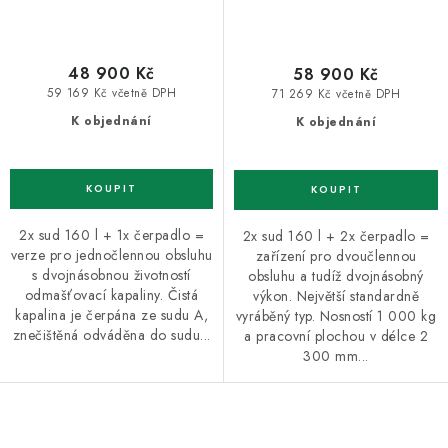
48 900 Kč
58 900 Kč
59 169 Kč včetně DPH
71 269 Kč včetně DPH
K objednání
K objednání
2x sud 160 l + 1x čerpadlo =
2x sud 160 l + 2x čerpadlo =
verze pro jednočlennou obsluhu
zařízení pro dvoučlennou
s dvojnásobnou životností
obsluhu a tudíž dvojnásobný
odmašťovací kapaliny. Čistá
výkon. Největší standardně
kapalina je čerpána ze sudu A,
vyráběný typ. Nosností 1 000 kg
znečištěná odváděna do sudu...
a pracovní plochou v délce 2
300 mm...
O