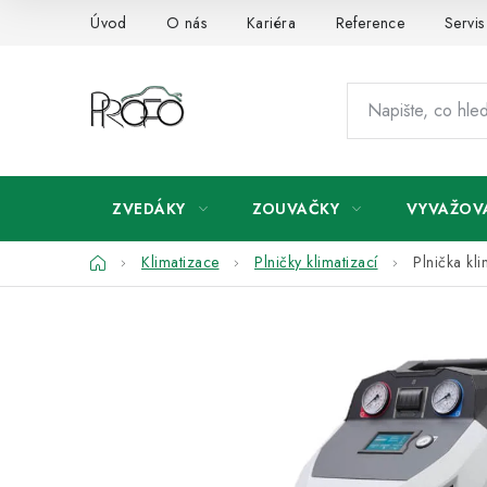
Přejít
Úvod
O nás
Kariéra
Reference
Servis
na
obsah
ZVEDÁKY
ZOUVAČKY
VYVAŽOV
Domů
Klimatizace
Plničky klimatizací
Plnička k