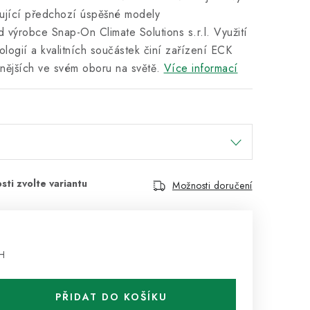
zující předchozí úspěšné modely
ýrobce Snap-On Climate Solutions s.r.l. Využití
logií a kvalitních součástek činí zařízení ECK
ějších ve svém oboru na světě.
Více informací
Možnosti doručení
H
PŘIDAT DO KOŠÍKU