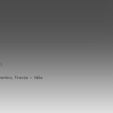
l.
ntino, Firenze – Itálie