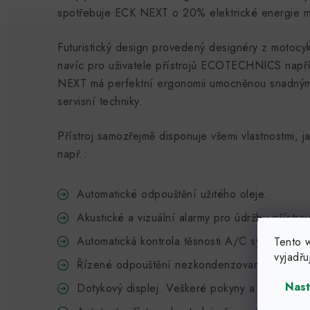
spotřebuje ECK NEXT o 20% elektrické energie 
Futuristický design provedený designéry z motocykl
navíc pro uživatele přístrojů ECOTECHNICS napří
NEXT má perfektní ergonomii umocněnou snadným 
servisní techniky.
Přístroj samozřejmě disponuje všemi vlastnostmi, jak
např.:
Automatické odpouštění užitého oleje.
Akustické a vizuální alarmy pro údržbu přístroj
Automatická kontrola těsnosti A/C systému voz
Tento 
vyjadřu
Řízené odpouštění nezkondenzovaných plynů.
Nast
Dotykový displej. Veškeré pokyny a údaje jso