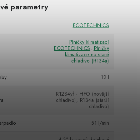
vé parametry
ECOTECHNICS
Plničky klimatizací
ECOTECHNICS
,
Plničky
klimatizace na staré
chladivo (R134a)
mby
12 l
R1234yf - HFO (novější
va
chladivo), R134a (starší
chladivo)
erpadlo
51 l/min
4,3" barevný dotykový