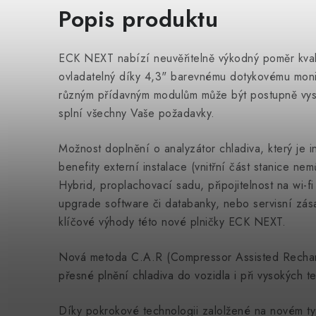
Popis produktu
ECK NEXT nabízí neuvěřitelně výkodný poměr kvali
ovladatelný díky 4,3" barevnému dotykovému mon
různým přídavným modulům může být postupně vyst
splní všechny Vaše požadavky.
Možnost doplnění o analyzátor chladiva, který je i
benefity externí instalace (vnitřní část stanice n
Hybrid, proplachovací sadu, připojitelnost na wi-
upgrade software či databanky, nebo servisní zásah
klíčové výhody této nové plničky ECK NEXT.
Nová metoda C.A.R (Compressor Assisted Rechar
přesné plnění chladiva do vozidla i při vysokých t
Díky pokrokové technologii zalolžené na novém ty