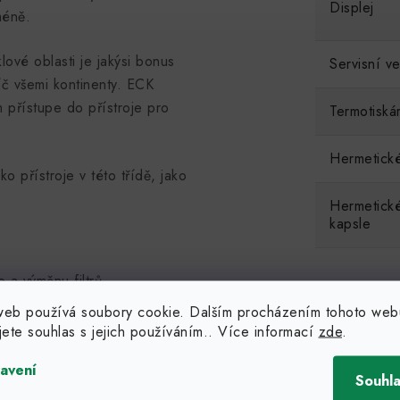
Displej
méně.
ové oblasti je jakýsi bonus
Servisní ve
č všemi kontinenty. ECK
přístupe do přístroje pro
Termotiská
Hermetické
o přístroje v této třídě, jako
Hermetick
kapsle
e a výměnu filtrů.
idla.
web používá soubory cookie. Dalším procházením tohoto web
jete souhlas s jejich používáním.. Více informací
zde
.
avení
u v českém jazyce!
Souhl