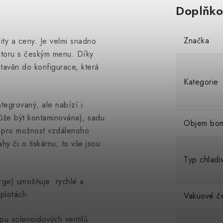
Doplňko
Značka
ty a ceny. Je velmi snadno
itoru s českým menu. Díky
avěn do konfigurace, která
Kategorie
ntegrovaný, ale nabízí i
emůže být kontaminována), sadu
Objem bo
fi pro možnost vzdálenoho
y či o tiskárnu; to vše jsou
Typ chladi
ge) umožňuje rychlé a
eplotách.
Vakuové č
pu solenoidových ventilů