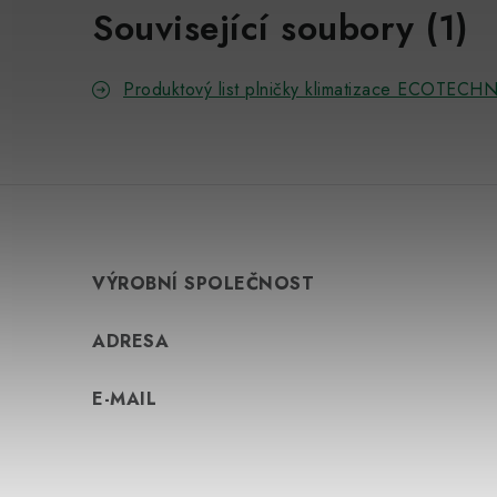
Související soubory (1)
Produktový list plničky klimatizace ECOTEC
VÝROBNÍ SPOLEČNOST
ADRESA
E-MAIL