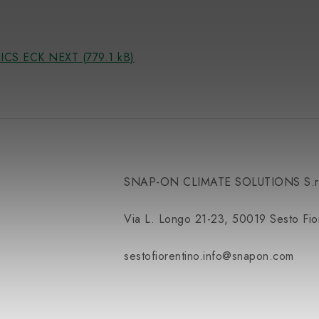
HNICS ECK NEXT (779.1 kB)
SNAP-ON CLIMATE SOLUTIONS S.r.
Via L. Longo 21-23, 50019 Sesto Fiore
sestofiorentino.info@snapon.com