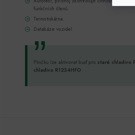
Autotest, přístroj zkontroluje činnost všech sv
funkčních členů.
Termotiskárna.
Databáze vozidel.
Plničku lze aktivovat buď pro
staré chladivo
chladivo R1234HFO
.