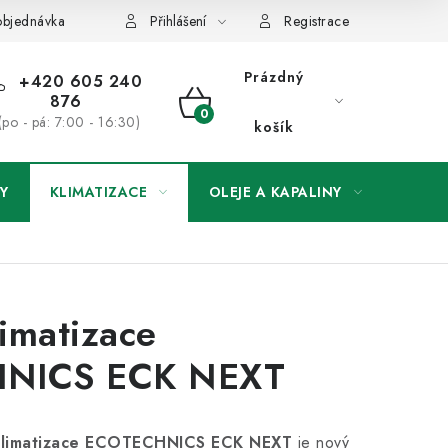
objednávka
Přihlášení
Registrace
Prázdný
+420 605 240
876
NÁKUPNÍ
(po - pá: 7:00 - 16:30)
košík
KOŠÍK
Y
KLIMATIZACE
OLEJE A KAPALINY
ODSÁ
limatizace
NICS ECK NEXT
 klimatizace ECOTECHNICS ECK NEXT
je nový