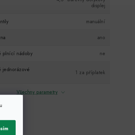
displej
ntily
manuální
rna
ano
 plnící nádoby
ne
é jednorázové
1 za příplatek
Všechny parametry
u
asím