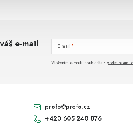
váš e-mail
E-mail
Vložením e-mailu souhlasíte s
podmínkami o
profo
@
profo.cz
+420 605 240 876