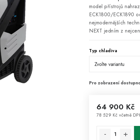
model přístrojů nahra
ECK1800/ECK1890 od v
nejmodernějších techno
NEXT jedním z nejcenn
Typ chladiva
64 900 Kč
78 529 Kč včetně DP
Měrná cena: