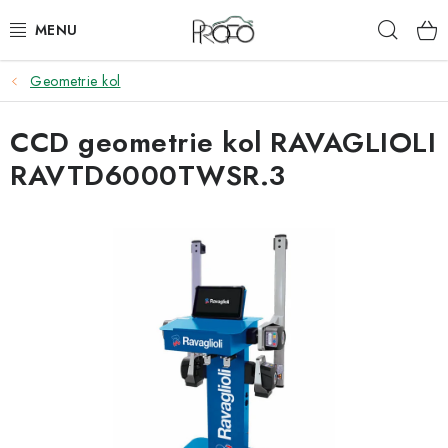
Přejít
Hleda
na
obsah
Geometrie kol
ZVEDÁKY
CCD geometrie kol RAVAGLIOLI
ZOUVAČKY
RAVTD6000TWSR.3
VYVAŽOVAČKY
GEOMETRIE
AUTOMATICKÉ PŘEVODOVKY
KLIMATIZACE
OLEJE A KAPALINY