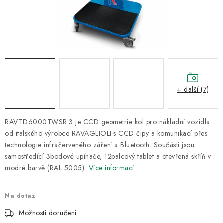
ODSÁVÁNÍ
TECHNICKÁ VÝUKA
BRZDY
MYCÍ STOLY
+ další (7)
BAZAR
RAVTD6000TWSR.3 je CCD geometrie kol pro nákladní vozidla
Úvod
O nás
Kariéra
Reference
Servis
Bazar
od italského výrobce RAVAGLIOLI s CCD čipy a komunikací přes
technologie infračerveného záření a Bluetooth. Součástí jsou
Blog
Doprava & platby
Kontakty
Moje objednávka
samostředící 3bodové upínače, 12palcový tablet a otevřená skříň v
Obchodní podmínky
Podmínky ochrany osobních údajů
modré barvě (RAL 5005).
Více informací
Na dotaz
Možnosti doručení