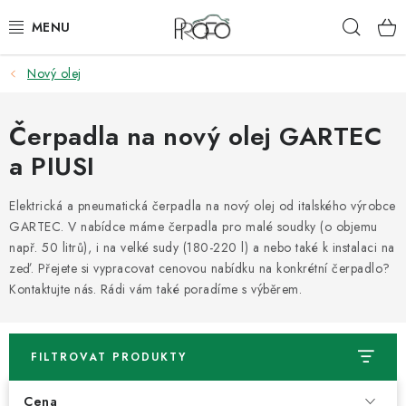
Přejít
Hleda
na
obsah
Nový olej
ZVEDÁKY
ZOUVAČKY
Čerpadla na nový olej GARTEC
a PIUSI
VYVAŽOVAČKY
Elektrická a pneumatická čerpadla na nový olej od italského výrobce
GEOMETRIE
GARTEC. V nabídce máme čerpadla pro malé soudky (o objemu
např. 50 litrů), i na velké sudy (180-220 l) a nebo také k instalaci na
AUTOMATICKÉ PŘEVODOVKY
zeď. Přejete si vypracovat cenovou nabídku na konkrétní čerpadlo?
Kontaktujte nás. Rádi vám také poradíme s výběrem.
KLIMATIZACE
FILTROVAT PRODUKTY
OLEJE A KAPALINY
Cena