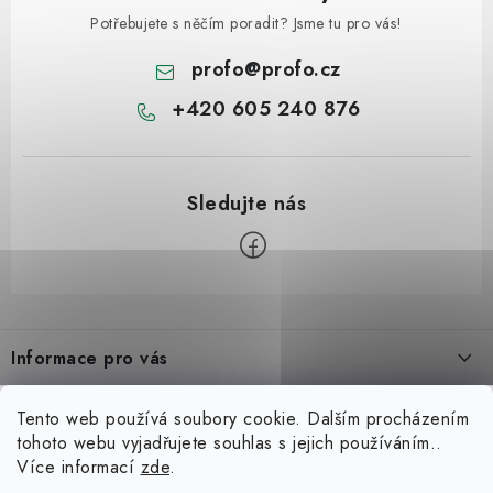
Potřebujete s něčím poradit? Jsme tu pro vás!
profo
@
profo.cz
+420 605 240 876
Z
á
Informace pro vás
p
a
Úvod
Možná hledáte
Tento web používá soubory cookie. Dalším procházením
t
tohoto webu vyjadřujete souhlas s jejich používáním..
O nás
í
Zvedáky
Více informací
zde
.
Blog
Kariéra