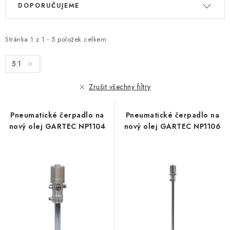
DOPORUČUJEME
ý
a
p
z
i
e
Stránka
1
z
1
-
5
položek celkem
s
n
5:1
p
í
r
p
Zrušit všechny filtry
o
r
d
o
Pneumatické čerpadlo na
Pneumatické čerpadlo na
u
d
nový olej GARTEC NP1104
nový olej GARTEC NP1106
k
u
t
k
ů
t
ů