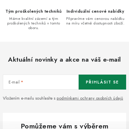
r
v
Tým proškolených techniků
Individuální cenové nabídky
k
Máme kvalitní zázemí a tým
Připravíme vám cenovou nabídku
proškolených techniků v tomto
na míru včetně dostupnosti zboží.
y
oboru.
v
ý
p
i
Aktuální novinky a akce na váš e-mail
s
u
E-mail
PŘIHLÁSIT SE
Vložením e-mailu souhlasíte s
podmínkami ochrany osobních údajů
Pomůžeme vám s výběrem