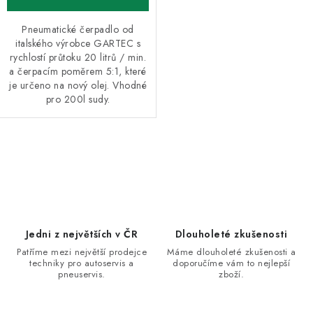
Pneumatické čerpadlo od
italského výrobce GARTEC s
rychlostí průtoku 20 litrů / min.
a čerpacím poměrem 5:1, které
je určeno na nový olej. Vhodné
pro 200l sudy.
O
v
l
á
d
Jedni z největších v ČR
Dlouholeté zkušenosti
a
Patříme mezi největší prodejce
Máme dlouholeté zkušenosti a
techniky pro autoservis a
doporučíme vám to nejlepší
c
pneuservis.
zboží.
í
p