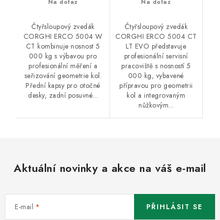
Na dotaz
Na dotaz
Čtyřsloupový zvedák
Čtyřsloupový zvedák
CORGHI ERCO 5004 W
CORGHI ERCO 5004 CT
CT kombinuje nosnost 5
LT EVO představuje
000 kg s výbavou pro
profesionální servisní
profesionální měření a
pracoviště s nosností 5
seřizování geometrie kol.
000 kg, vybavené
Přední kapsy pro otočné
přípravou pro geometrii
desky, zadní posuvné...
kol a integrovaným
nůžkovým...
Aktuální novinky a akce na váš e-mail
E-mail
PŘIHLÁSIT SE