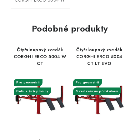
Podobné produkty
Čtyřsloupový zvedák
Čtyřsloupový zvedák
CORGHI ERCO 5004 W
CORGHI ERCO 5004
CT
CT LT EVO
Pro geometrii
Pro geometrii
Delší a širší plošiny
S vestavěným přízdvihem