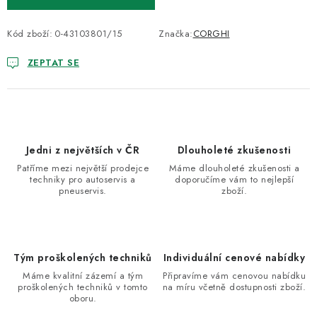
Kód zboží:
0-43103801/15
Značka:
CORGHI
ZEPTAT SE
Jedni z největších v ČR
Dlouholeté zkušenosti
Patříme mezi největší prodejce
Máme dlouholeté zkušenosti a
techniky pro autoservis a
doporučíme vám to nejlepší
pneuservis.
zboží.
Tým proškolených techniků
Individuální cenové nabídky
Máme kvalitní zázemí a tým
Připravíme vám cenovou nabídku
proškolených techniků v tomto
na míru včetně dostupnosti zboží.
oboru.