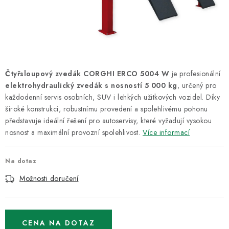
ODSÁVÁNÍ
TECHNICKÁ VÝUKA
BRZDY
Čtyřsloupový zvedák CORGHI ERCO 5004 W
je profesionální
MYCÍ STOLY
elektrohydraulický zvedák s nosností 5 000 kg
, určený pro
každodenní servis osobních, SUV i lehkých užitkových vozidel. Díky
BAZAR
široké konstrukci, robustnímu provedení a spolehlivému pohonu
představuje ideální řešení pro autoservisy, které vyžadují vysokou
nosnost a maximální provozní spolehlivost.
Více informací
Úvod
O nás
Kariéra
Reference
Servis
Bazar
Blog
Doprava & platby
Kontakty
Moje objednávka
Na dotaz
Obchodní podmínky
Podmínky ochrany osobních údajů
Možnosti doručení
CENA NA DOTAZ