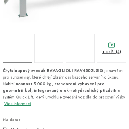
ODSÁVÁNÍ
TECHNICKÁ VÝUKA
BRZDY
MYCÍ STOLY
+ další (4)
BAZAR
Čtyřsloupový zvedák RAVAGLIOLI RAV4502LSIQ
je navržen
Úvod
O nás
Kariéra
Reference
Servis
Bazar
pro autoservisy, které chtějí zkrátit čas každého servisního úkonu.
Nabízí
nosnost 5 000 kg, standardní vybavení pro
Blog
Doprava & platby
Kontakty
Moje objednávka
geometrii kol, integrovaný elektrohydraulický přízdvih
a
Obchodní podmínky
Podmínky ochrany osobních údajů
systém Quick Lift, který urychluje zvedání vozidla do pracovní výšky.
Více informací
Na dotaz