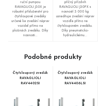
ruční pumpou
příčný přízdvih
RAVAGLIOLI J30X je
RAVAGLIOLI J30PX s
robustní příslušenství pro
nosností 3 000 kg
čtyřsloupové zvedáky
usnadňuje zvedání náprav
určené ke zvedání náprav
vozidla přímo na
vozidel přímo na
čtyřsloupovém zvedáku.
plošinách zvedáku. Díky
Díky pneumaticko-
nosnosti...
hydraulickému...
Podobné produkty
Čtyřsloupový zvedák
Čtyřsloupový zvedák
RAVAGLIOLI
RAVAGLIOLI
RAV4402SI
RAV4406LSI