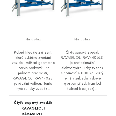
Na dotaz
Na dotaz
Pokud hledáte zařízení,
Čtyřsloupový zvedák
které zvládne zvedání
RAVAGLIOLI RAV4406LSI
vozidel, měření geometrie
je profesionální
i servis podvozku na
elektrohydraulický zvedák
jednom pracovišti,
s nosností 4 000 kg, který
RAVAGLIOLI RAV4402SI
je již v základní výbavě
je ideální volbou. Tento
vybaven přízdvihem kol
hydraulický zvedák...
(wheel-free jack)...
Čtyřsloupový zvedák
RAVAGLIOLI
RAV4502LSI