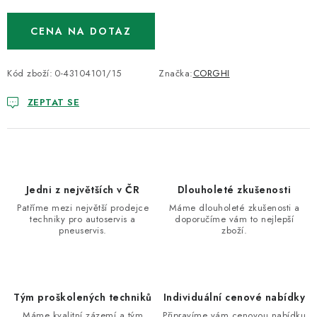
CENA NA DOTAZ
Kód zboží:
0-43104101/15
Značka:
CORGHI
ZEPTAT SE
Jedni z největších v ČR
Dlouholeté zkušenosti
Patříme mezi největší prodejce
Máme dlouholeté zkušenosti a
techniky pro autoservis a
doporučíme vám to nejlepší
pneuservis.
zboží.
Tým proškolených techniků
Individuální cenové nabídky
Máme kvalitní zázemí a tým
Připravíme vám cenovou nabídku