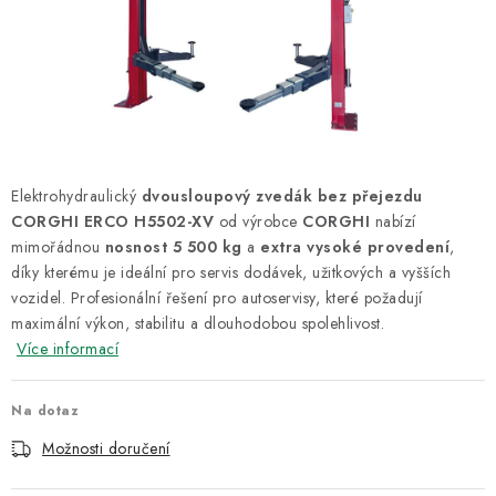
ODSÁVÁNÍ
TECHNICKÁ VÝUKA
BRZDY
MYCÍ STOLY
Elektrohydraulický
dvousloupový zvedák bez přejezdu
CORGHI ERCO H5502-XV
od výrobce
CORGHI
nabízí
BAZAR
mimořádnou
nosnost 5 500 kg
a
extra vysoké provedení
,
díky kterému je ideální pro servis dodávek, užitkových a vyšších
Úvod
O nás
Kariéra
Reference
Servis
Bazar
vozidel. Profesionální řešení pro autoservisy, které požadují
maximální výkon, stabilitu a dlouhodobou spolehlivost.
Blog
Doprava & platby
Kontakty
Moje objednávka
Více informací
Obchodní podmínky
Podmínky ochrany osobních údajů
Na dotaz
Možnosti doručení