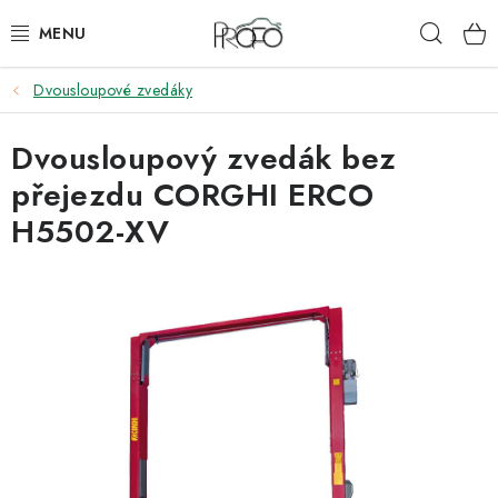
Přejít
Hleda
na
obsah
Dvousloupové zvedáky
ZVEDÁKY
Dvousloupový zvedák bez
ZOUVAČKY
přejezdu CORGHI ERCO
VYVAŽOVAČKY
H5502-XV
GEOMETRIE
AUTOMATICKÉ PŘEVODOVKY
KLIMATIZACE
OLEJE A KAPALINY