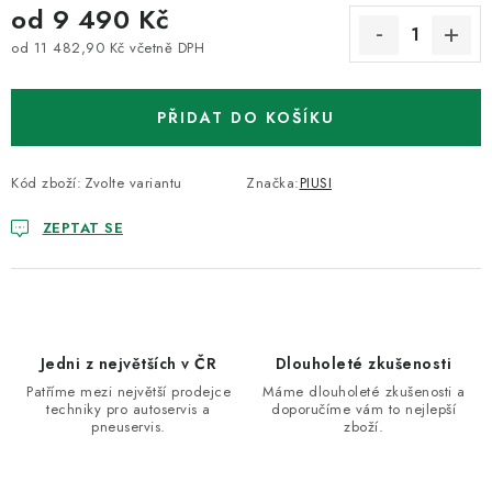
od
9 490 Kč
od
11 482,90 Kč
včetně DPH
Měrná cena:
PŘIDAT DO KOŠÍKU
Kód zboží:
Zvolte variantu
Značka:
PIUSI
ZEPTAT SE
Jedni z největších v ČR
Dlouholeté zkušenosti
Patříme mezi největší prodejce
Máme dlouholeté zkušenosti a
techniky pro autoservis a
doporučíme vám to nejlepší
pneuservis.
zboží.