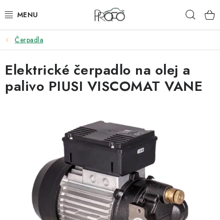
Přejít
Hleda
na
obsah
Čerpadla
ZVEDÁKY
Elektrické čerpadlo na olej a
ZOUVAČKY
palivo PIUSI VISCOMAT VANE
VYVAŽOVAČKY
GEOMETRIE
AUTOMATICKÉ PŘEVODOVKY
KLIMATIZACE
OLEJE A KAPALINY