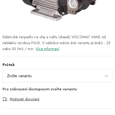
ODSÁVÁNÍ
TECHNICKÁ VÝUKA
BRZDY
Elektrické čerpadlo na olej a naftu (diesel) VISCOMAT VANE od
MYCÍ STOLY
italského výrobce PIUSI. V nabídce máme dvě varianty průtoků - 25
nebo 50 litrů / min.
Více informací
BAZAR
Průtok
Úvod
O nás
Kariéra
Reference
Servis
Bazar
Blog
Doprava & platby
Kontakty
Moje objednávka
Obchodní podmínky
Podmínky ochrany osobních údajů
Možnosti doručení