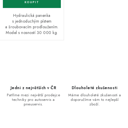
Hydraulická panenka
s jednoduchým pístem
a šroubovacím prodloužením.
Model s nosností 30 000 kg.
O
v
l
á
d
Jedni z největších v ČR
Dlouholeté zkušenosti
a
Patříme mezi největší prodejce
Máme dlouholeté zkušenosti a
techniky pro autoservis a
doporučíme vám to nejlepší
c
pneuservis.
zboží.
í
p
r