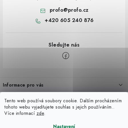
profo
@
profo.cz
+420 605 240 876
Z
á
Informace pro vás
p
a
Úvod
Možná hledáte
Tento web používá soubory cookie. Dalším procházením
t
tohoto webu vyjadřujete souhlas s jejich používáním..
O nás
í
Zvedáky
Více informací
zde
.
Blog
Kariéra
Zouvačky kol
Jak vybrat čtyřsloupový zvedák: Kompletní průvodce od A do Z
Nastavení