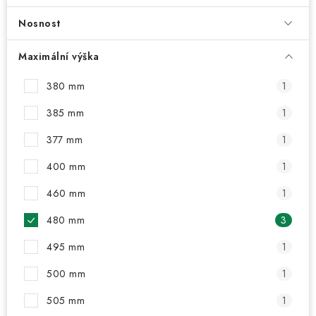
ODSÁVÁNÍ
Nosnost
TECHNICKÁ VÝUKA
Maximální výška
BRZDY
380 mm
1
MYCÍ STOLY
385 mm
1
377 mm
1
BAZAR
400 mm
1
Úvod
O nás
Kariéra
Reference
Servis
Bazar
460 mm
1
Blog
Doprava & platby
Kontakty
Moje objednávka
480 mm
3
Obchodní podmínky
Podmínky ochrany osobních údajů
495 mm
1
500 mm
1
505 mm
1