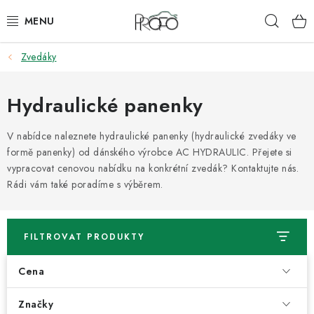
Přejít
Hleda
na
obsah
Zvedáky
ZVEDÁKY
ZOUVAČKY
Hydraulické panenky
VYVAŽOVAČKY
V nabídce naleznete hydraulické panenky (hydraulické zvedáky ve
formě panenky) od dánského výrobce AC HYDRAULIC. Přejete si
vypracovat cenovou nabídku na konkrétní zvedák? Kontaktujte nás.
GEOMETRIE
Rádi vám také poradíme s výběrem.
AUTOMATICKÉ PŘEVODOVKY
FILTROVAT PRODUKTY
KLIMATIZACE
Cena
OLEJE A KAPALINY
Značky