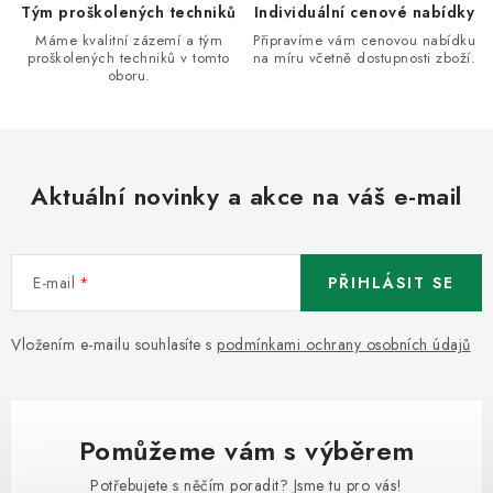
v
Tým proškolených techniků
Individuální cenové nabídky
k
Máme kvalitní zázemí a tým
Připravíme vám cenovou nabídku
proškolených techniků v tomto
na míru včetně dostupnosti zboží.
y
oboru.
v
ý
p
i
Aktuální novinky a akce na váš e-mail
s
u
E-mail
PŘIHLÁSIT SE
Vložením e-mailu souhlasíte s
podmínkami ochrany osobních údajů
Pomůžeme vám s výběrem
Potřebujete s něčím poradit? Jsme tu pro vás!