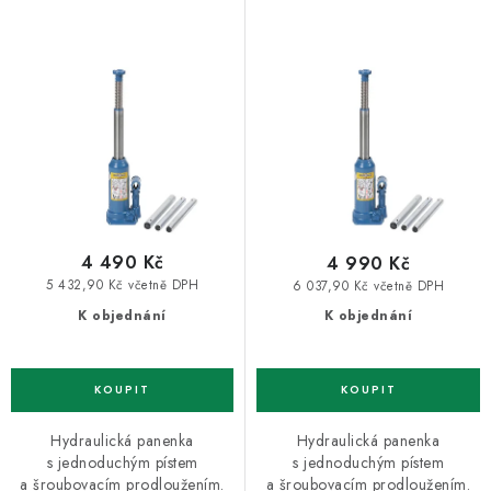
k
u
t
k
ů
t
ů
4 490 Kč
4 990 Kč
5 432,90 Kč včetně DPH
6 037,90 Kč včetně DPH
K objednání
K objednání
Hydraulická panenka
Hydraulická panenka
s jednoduchým pístem
s jednoduchým pístem
a šroubovacím prodloužením.
a šroubovacím prodloužením.