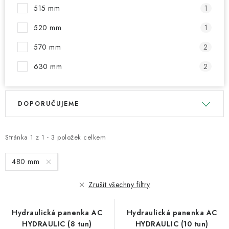
515 mm
1
520 mm
1
570 mm
2
630 mm
2
V
Ř
DOPORUČUJEME
ý
a
p
z
i
e
Stránka
1
z
1
-
3
položek celkem
s
n
480 mm
p
í
r
p
Zrušit všechny filtry
o
r
d
o
Hydraulická panenka AC
Hydraulická panenka AC
u
d
HYDRAULIC (8 tun)
HYDRAULIC (10 tun)