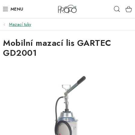
Přejít
Hleda
na
obsah
Mazací tuky
ZVEDÁKY
Mobilní mazací lis GARTEC
ZOUVAČKY
GD2001
VYVAŽOVAČKY
GEOMETRIE
AUTOMATICKÉ PŘEVODOVKY
KLIMATIZACE
OLEJE A KAPALINY