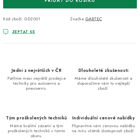
PŘIDAT DO KOŠÍKU
Kód zboží:
GD2001
Značka:
GARTEC
ZEPTAT SE
Jedni z největších v ČR
Dlouholeté zkušenosti
Patříme mezi největší prodejce
Máme dlouholeté zkušenosti a
techniky pro autoservis a
doporučíme vám to nejlepší
pneuservis.
zboží.
Tým proškolených techniků
Individuální cenové nabídky
Máme kvalitní zázemí a tým
Připravíme vám cenovou nabídku
proškolených techniků v tomto
na míru včetně dostupnosti zboží.
oboru.