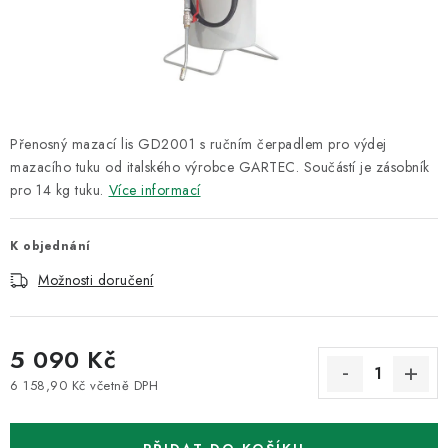
ODSÁVÁNÍ
TECHNICKÁ VÝUKA
BRZDY
Přenosný mazací lis GD2001 s ručním čerpadlem pro výdej
MYCÍ STOLY
mazacího tuku od italského výrobce GARTEC. Součástí je zásobník
pro 14 kg tuku.
Více informací
BAZAR
K objednání
Úvod
O nás
Kariéra
Reference
Servis
Bazar
Možnosti doručení
Blog
Doprava & platby
Kontakty
Moje objednávka
Obchodní podmínky
Podmínky ochrany osobních údajů
5 090 Kč
6 158,90 Kč včetně DPH
Měrná cena: