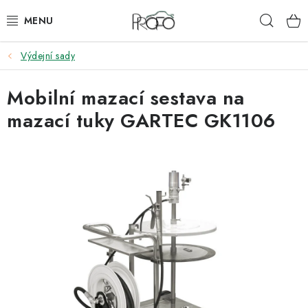
Přejít
Hleda
na
obsah
Výdejní sady
ZVEDÁKY
Mobilní mazací sestava na
ZOUVAČKY
mazací tuky GARTEC GK1106
VYVAŽOVAČKY
GEOMETRIE
AUTOMATICKÉ PŘEVODOVKY
KLIMATIZACE
OLEJE A KAPALINY