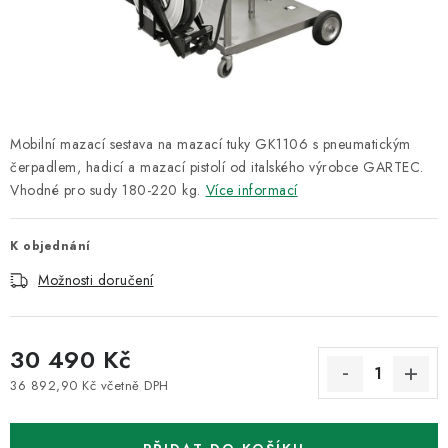
ODSÁVÁNÍ
TECHNICKÁ VÝUKA
BRZDY
Mobilní mazací sestava na mazací tuky GK1106 s pneumatickým
MYCÍ STOLY
čerpadlem, hadicí a mazací pistolí od italského výrobce GARTEC.
Vhodné pro sudy 180-220 kg.
Více informací
BAZAR
K objednání
Úvod
O nás
Kariéra
Reference
Servis
Bazar
Možnosti doručení
Blog
Doprava & platby
Kontakty
Moje objednávka
Obchodní podmínky
Podmínky ochrany osobních údajů
30 490 Kč
36 892,90 Kč včetně DPH
Měrná cena: