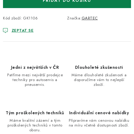
PŘIDAT DO KOŠÍKU
Kód zboží:
GK1106
Značka:
GARTEC
ZEPTAT SE
Jedni z největších v ČR
Dlouholeté zkušenosti
Patříme mezi největší prodejce
Máme dlouholeté zkušenosti a
techniky pro autoservis a
doporučíme vám to nejlepší
pneuservis.
zboží.
Tým proškolených techniků
Individuální cenové nabídky
Máme kvalitní zázemí a tým
Připravíme vám cenovou nabídku
proškolených techniků v tomto
na míru včetně dostupnosti zboží.
oboru.