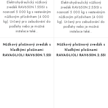
Elektrohydraulický nůžkový
Elektrohydraulický nůžkový
zvedák RAV650N.1.55ISI s
zvedák RAV650N.2.55ISI s
nosností 5 000 kg s vestavěným
nosností 5 000 kg s vestavěným
nůžkovým přízdvihem (4 000
nůžkovým přízdvihem (4 000
kg). Určený pro zabudování do
kg). Určený pro zabudování do
podlahy nebo je možná
podlahy nebo je možná
instalace také...
instalace také...
Nůžkový plošinový zvedák s
Nůžkový plošinový zvedák s
hladkými plošinami
hladkými plošinami
RAVAGLIOLI RAV650N.1.55I
RAVAGLIOLI RAV650N.2.55I