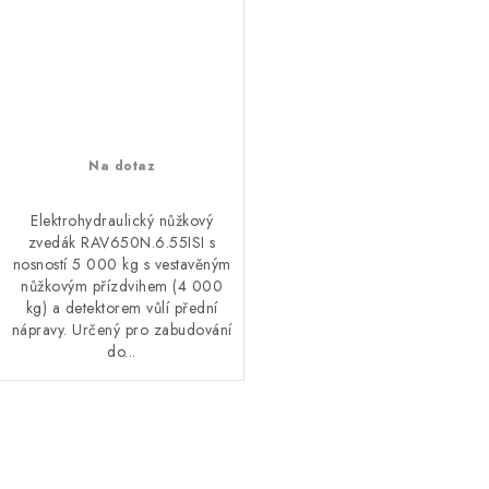
Na dotaz
Elektrohydraulický nůžkový
zvedák RAV650N.6.55ISI s
nosností 5 000 kg s vestavěným
nůžkovým přízdvihem (4 000
kg) a detektorem vůlí přední
nápravy. Určený pro zabudování
do...
O
v