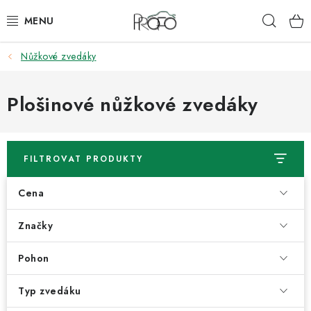
Přejít
Hleda
na
obsah
Nůžkové zvedáky
ZVEDÁKY
ZOUVAČKY
Plošinové nůžkové zvedáky
VYVAŽOVAČKY
FILTROVAT PRODUKTY
GEOMETRIE
Cena
AUTOMATICKÉ PŘEVODOVKY
Značky
KLIMATIZACE
Pohon
OLEJE A KAPALINY
Typ zvedáku