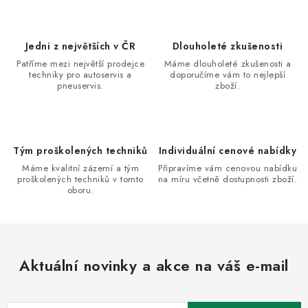
l
á
d
Jedni z největších v ČR
Dlouholeté zkušenosti
a
Patříme mezi největší prodejce
Máme dlouholeté zkušenosti a
techniky pro autoservis a
doporučíme vám to nejlepší
c
pneuservis.
zboží.
í
p
r
v
Tým proškolených techniků
Individuální cenové nabídky
k
Máme kvalitní zázemí a tým
Připravíme vám cenovou nabídku
proškolených techniků v tomto
na míru včetně dostupnosti zboží.
y
oboru.
v
ý
p
i
Aktuální novinky a akce na váš e-mail
s
u