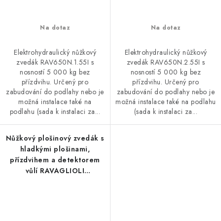
Na dotaz
Na dotaz
Elektrohydraulický nůžkový
Elektrohydraulický nůžkový
zvedák RAV650N.1.55I s
zvedák RAV650N.2.55I s
nosností 5 000 kg bez
nosností 5 000 kg bez
přízdvihu. Určený pro
přízdvihu. Určený pro
zabudování do podlahy nebo je
zabudování do podlahy nebo je
možná instalace také na
možná instalace také na podlahu
podlahu (sada k instalaci za...
(sada k instalaci za...
Nůžkový plošinový zvedák s
hladkými plošinami,
přízdvihem a detektorem
vůlí RAVAGLIOLI
RAV650N.6.55ISI