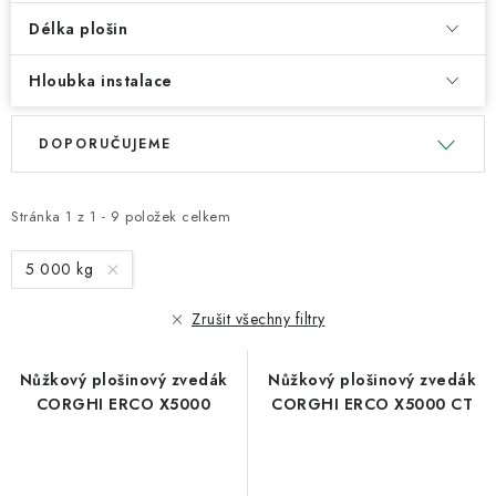
Délka plošin
Hloubka instalace
V
Ř
DOPORUČUJEME
ý
a
p
z
i
e
Stránka
1
z
1
-
9
položek celkem
s
n
5 000 kg
p
í
r
p
Zrušit všechny filtry
o
r
d
o
Nůžkový plošinový zvedák
Nůžkový plošinový zvedák
u
d
CORGHI ERCO X5000
CORGHI ERCO X5000 CT
k
u
t
k