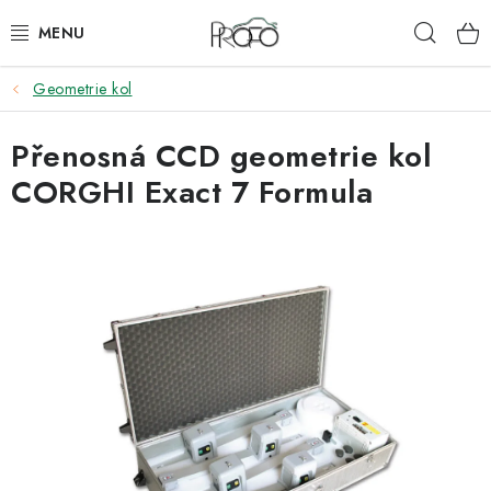
Přejít
Hleda
na
obsah
Geometrie kol
ZVEDÁKY
Přenosná CCD geometrie kol
ZOUVAČKY
CORGHI Exact 7 Formula
VYVAŽOVAČKY
GEOMETRIE
AUTOMATICKÉ PŘEVODOVKY
KLIMATIZACE
OLEJE A KAPALINY