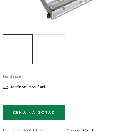
ODSÁVÁNÍ
TECHNICKÁ VÝUKA
BRZDY
MYCÍ STOLY
BAZAR
Na dotaz
Úvod
O nás
Kariéra
Reference
Servis
Bazar
Možnosti doručení
Blog
Doprava & platby
Kontakty
Moje objednávka
Obchodní podmínky
Podmínky ochrany osobních údajů
CENA NA DOTAZ
Kód zboží:
0-39101501
Značka:
CORGHI