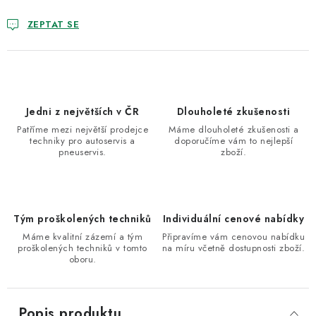
ZEPTAT SE
Jedni z největších v ČR
Dlouholeté zkušenosti
Patříme mezi největší prodejce
Máme dlouholeté zkušenosti a
techniky pro autoservis a
doporučíme vám to nejlepší
pneuservis.
zboží.
Tým proškolených techniků
Individuální cenové nabídky
Máme kvalitní zázemí a tým
Připravíme vám cenovou nabídku
proškolených techniků v tomto
na míru včetně dostupnosti zboží.
oboru.
Popis produktu