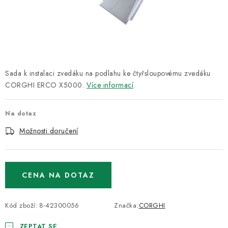
ODSÁVÁNÍ
TECHNICKÁ VÝUKA
BRZDY
Sada k instalaci zvedáku na podlahu ke čtyřsloupovému zvedáku
MYCÍ STOLY
CORGHI ERCO X5000.
Více informací
BAZAR
Na dotaz
Možnosti doručení
Úvod
O nás
Kariéra
Reference
Servis
Bazar
Blog
Doprava & platby
Kontakty
Moje objednávka
Obchodní podmínky
Podmínky ochrany osobních údajů
CENA NA DOTAZ
Kód zboží:
8-42300056
Značka:
CORGHI
ZEPTAT SE