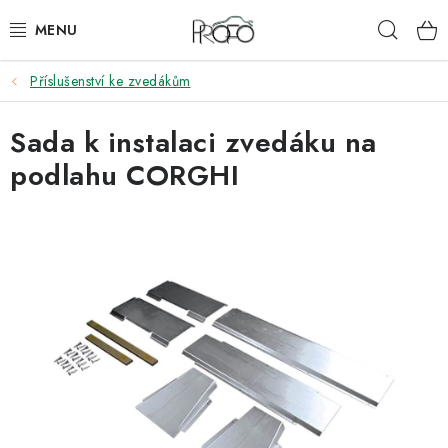
Přejít
Hleda
na
obsah
Příslušenství ke zvedákům
ZVEDÁKY
Sada k instalaci zvedáku na
ZOUVAČKY
podlahu CORGHI
VYVAŽOVAČKY
GEOMETRIE
AUTOMATICKÉ PŘEVODOVKY
KLIMATIZACE
OLEJE A KAPALINY