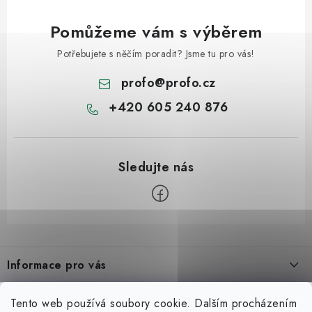
Pomůžeme vám s výběrem
Potřebujete s něčím poradit? Jsme tu pro vás!
profo
@
profo.cz
+420 605 240 876
Z
á
Informace pro vás
p
a
Úvod
Možná hledáte
Tento web používá soubory cookie. Dalším procházením
t