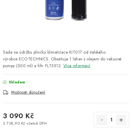
ODSÁVÁNÍ
TECHNICKÁ VÝUKA
BRZDY
MYCÍ STOLY
Sada na údržbu plničky klimatizace KIT017 od italského
výrobce ECOTECHNICS. Obsahuje 1 láhev s olejem do vakuové
BAZAR
pumpy (500 ml) a filtr FLT5512.
Více informací
Úvod
O nás
Kariéra
Reference
Servis
Bazar
Skladem
Blog
Doprava & platby
Kontakty
Moje objednávka
Možnosti doručení
Obchodní podmínky
Podmínky ochrany osobních údajů
3 090 Kč
3 738,90 Kč včetně DPH
Měrná cena: