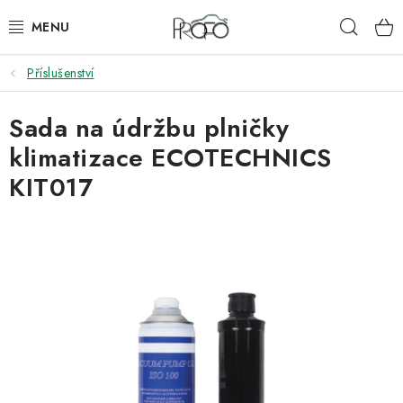
Přejít
Hleda
na
obsah
Příslušenství
ZVEDÁKY
Sada na údržbu plničky
ZOUVAČKY
klimatizace ECOTECHNICS
VYVAŽOVAČKY
KIT017
GEOMETRIE
AUTOMATICKÉ PŘEVODOVKY
KLIMATIZACE
OLEJE A KAPALINY