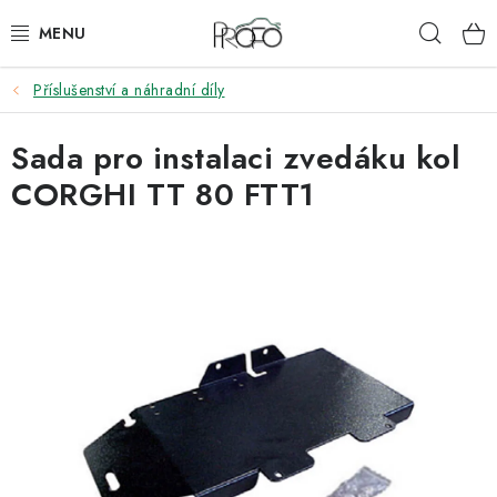
Přejít
Hleda
na
obsah
Příslušenství a náhradní díly
ZVEDÁKY
Sada pro instalaci zvedáku kol
ZOUVAČKY
CORGHI TT 80 FTT1
VYVAŽOVAČKY
GEOMETRIE
AUTOMATICKÉ PŘEVODOVKY
KLIMATIZACE
OLEJE A KAPALINY