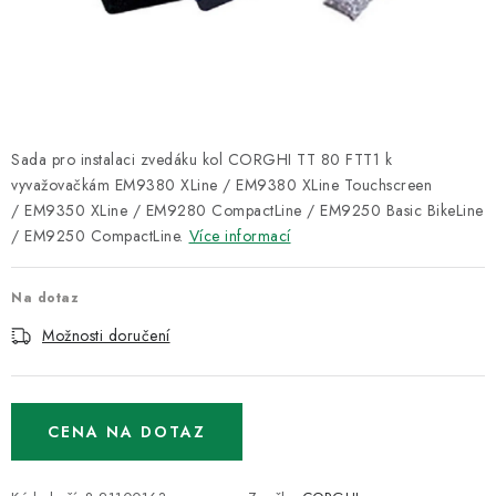
ODSÁVÁNÍ
TECHNICKÁ VÝUKA
BRZDY
Sada pro instalaci zvedáku kol CORGHI TT 80 FTT1 k
MYCÍ STOLY
vyvažovačkám
EM9380 XLine / EM9380 XLine Touchscreen
/
EM9350 XLine / EM9280 CompactLine / EM9250 Basic BikeLine
BAZAR
/ EM9250 CompactLine.
Více informací
Úvod
O nás
Kariéra
Reference
Servis
Bazar
Na dotaz
Blog
Doprava & platby
Kontakty
Moje objednávka
Možnosti doručení
Obchodní podmínky
Podmínky ochrany osobních údajů
CENA NA DOTAZ