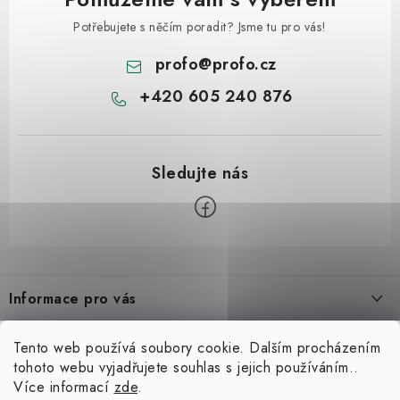
Potřebujete s něčím poradit? Jsme tu pro vás!
profo
@
profo.cz
+420 605 240 876
Z
á
Informace pro vás
p
a
Úvod
Možná hledáte
Tento web používá soubory cookie. Dalším procházením
t
tohoto webu vyjadřujete souhlas s jejich používáním..
O nás
í
Zvedáky
Více informací
zde
.
Blog