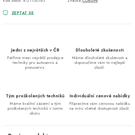
Kód zboží:
8-21100163
Značka:
CORGHI
ZEPTAT SE
Jedni z největších v ČR
Dlouholeté zkušenosti
Patříme mezi největší prodejce
Máme dlouholeté zkušenosti a
techniky pro autoservis a
doporučíme vám to nejlepší
pneuservis.
zboží.
Tým proškolených techniků
Individuální cenové nabídky
Máme kvalitní zázemí a tým
Připravíme vám cenovou nabídku
proškolených techniků v tomto
na míru včetně dostupnosti zboží.
oboru.