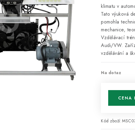
klimatu v autom
Tato výuková de
pomohla techni
mechanice, teor
Vzdělávací tré
Audi/VW. Zaříz
vzdělávání a šk
Na dotaz
CENA 
Kód zboží:
MSC0