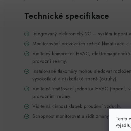
Technické specifikace
Integrovaný elektronický 2C – systém topení a 
Monitorování provozních režimů klimatizace a s
Viditelný kompresor HVAC, elektromagnetická 
provozní režimy.
Instalované tlakoměry mohou sledovat rozložen
vysokotlaké a nízkotlaké straně (okruhy).
Viditelná směšovací jednotka HVAC (topení, ven
provozními režimy.
Viditelná činnost klapek proudění vzduchu.
Schopnost monitorovat a řídit změny parametr
Tento 
vyjadřu