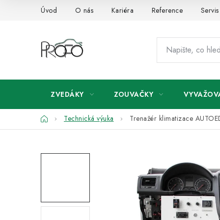
Přejít
Úvod
O nás
Kariéra
Reference
Servis
na
obsah
ZVEDÁKY
ZOUVAČKY
VYVAŽOV
Domů
Technická výuka
Trenažér klimatizace AUT