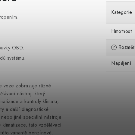
Kategorie
 topením.
Hmotnost
Rozměr
ásuvky OBD.
?
odů systému.
Napájení
 ve voze zobrazuje různé
ělávací nástroj, který
matizace a kontroly klimatu,
ty a další diagnostické
nebo jiné speciální nástroje
klimatizace, tato vzdělávací
 této variantě benzínové.