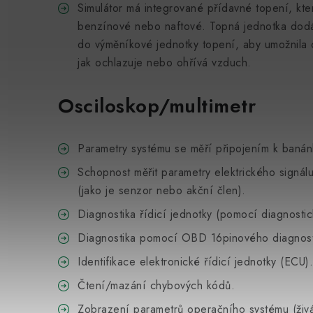
Simulátor má integrované přídavné topení, kte
benzínové nebo naftové. Topná jednotka dodáv
do výměníkové jednotky topení, aby umožnila c
jak ochlazuje nebo ohřívá vzduch.
Osciloskop/multimetr
Parametry systému se měří připojením k baná
Schopnost měřit parametry elektrického signál
(jako je senzor nebo akční člen).
Diagnostika řídicí jednotky (pomocí diagnostic
Diagnostika pomocí OBD 16pinového diagnost
Identifikace elektronické řídicí jednotky (ECU).
Čtení/mazání chybových kódů.
Zobrazení parametrů operačního systému (živá