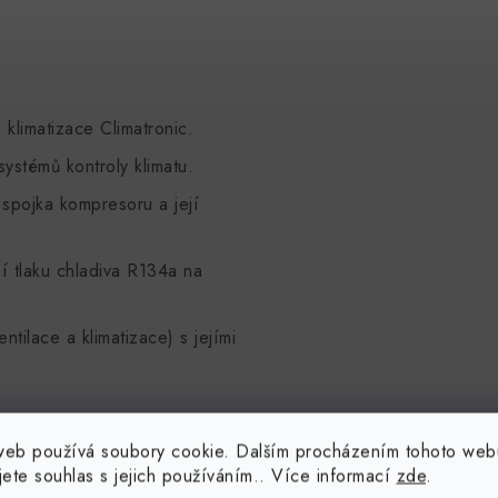
klimatizace Climatronic.
ystémů kontroly klimatu.
spojka kompresoru a její
í tlaku chladiva R134a na
tilace a klimatizace) s jejími
ů každé součásti systému:
web používá soubory cookie. Dalším procházením tohoto web
jete souhlas s jejich používáním.. Více informací
zde
.