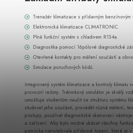
Trenažér klimatizace s přídavným benzínovým
Elektronická klimatizace CLIMATRONIC.
Plně funkční systém s chladivem R134a.
Diagnostika pomocí 16pólové diagnostické z
Otevřené kontakty pro měření součástí a obv
Simulace poruchových kódů.
Integrovaný systém klimatizace a kontroly klimatu
provozní režimy. Tréninkový simulátor je skvělý vzd
umožňuje studentům naučit se strukturu systému kli
studovat jeho součásti, provádět různá měření, tes
postupy, používat diagnostické skenovací nástroje 
a zařízení. Aby bylo možné ukázat všechny funkce 
pomůcka nainstalovala přídavné topení, které je v