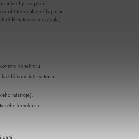
ré může být na přání
á ohřátou chladicí kapalinu
hod klimatizace a ukázala,
nkovému konektoru.
u každé součásti systému
kého nástroje).
ického konektoru.
 data).