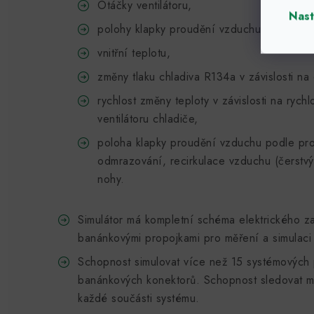
Otáčky ventilátoru,
Nast
polohy klapky proudění vzduchu,
vnitřní teplotu,
změny tlaku chladiva R134a v závislosti na 
rychlost změny teploty v závislosti na rych
ventilátoru chladiče,
poloha klapky proudění vzduchu podle pro
odmrazování, recirkulace vzduchu (čerstv
nohy.
Simulátor má kompletní schéma elektrického z
banánkovými propojkami pro měření a simulac
Schopnost simulovat více než 15 systémových
banánkových konektorů. Schopnost sledovat m
každé součásti systému.