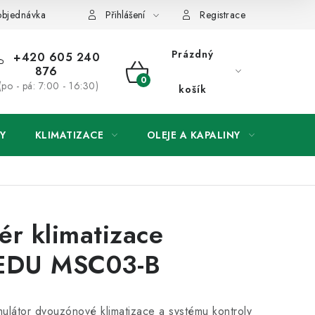
objednávka
Přihlášení
Registrace
Prázdný
+420 605 240
876
NÁKUPNÍ
(po - pá: 7:00 - 16:30)
košík
KOŠÍK
Y
KLIMATIZACE
OLEJE A KAPALINY
ODSÁ
ér klimatizace
EDU MSC03-B
mulátor dvouzónové klimatizace a systému kontroly