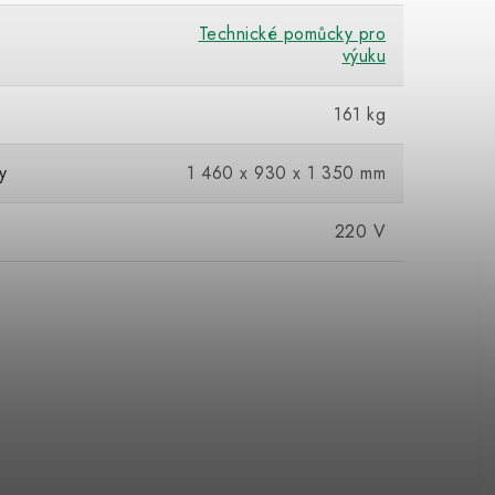
Technické pomůcky pro
výuku
161 kg
y
1 460 x 930 x 1 350 mm
220 V