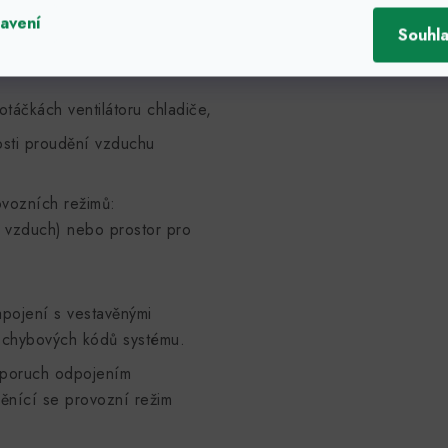
avení
Souhl
otáčkách ventilátoru chladiče,
losti proudění vzduchu
vozních režimů:
ý vzduch) nebo prostor pro
apojení s vestavěnými
i chybových kódů systému.
 poruch odpojením
ěnící se provozní režim