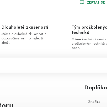
ZEPTAT SE
Dlouholeté zkušenosti
Tým proškolený
techniků
Máme dlouholeté zkušenosti a
doporučíme vám to nejlepší
Máme kvalitní zázemí a
zboží.
proškolených techniků 
oboru.
Doplňko
Značka
toru