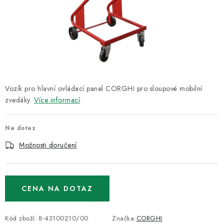
ODSÁVÁNÍ
TECHNICKÁ VÝUKA
BRZDY
MYCÍ STOLY
Vozík pro hlavní ovládací panel CORGHI pro sloupové mobilní
zvedáky.
Více informací
BAZAR
Na dotaz
Úvod
O nás
Kariéra
Reference
Servis
Bazar
Možnosti doručení
Blog
Doprava & platby
Kontakty
Moje objednávka
Obchodní podmínky
Podmínky ochrany osobních údajů
CENA NA DOTAZ
Kód zboží:
8-43100210/00
Značka:
CORGHI