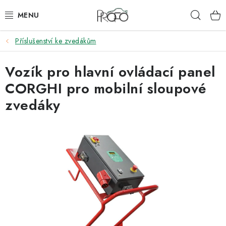
Přejít
Hleda
na
obsah
Příslušenství ke zvedákům
ZVEDÁKY
Vozík pro hlavní ovládací panel
ZOUVAČKY
CORGHI pro mobilní sloupové
VYVAŽOVAČKY
zvedáky
GEOMETRIE
AUTOMATICKÉ PŘEVODOVKY
KLIMATIZACE
OLEJE A KAPALINY