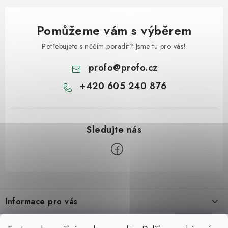
Pomůžeme vám s výběrem
Potřebujete s něčím poradit? Jsme tu pro vás!
profo
@
profo.cz
+420 605 240 876
Z
á
Informace pro vás
p
a
Úvod
Možná hledáte