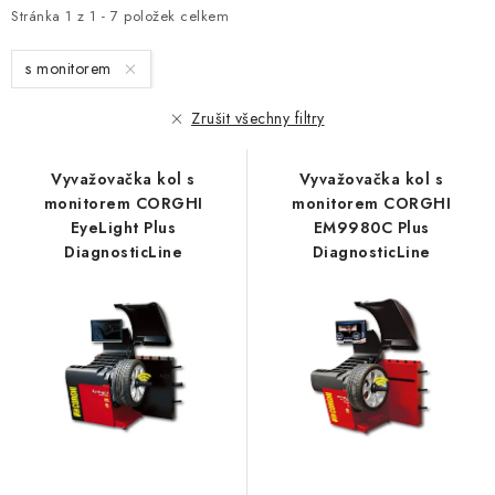
i
e
Stránka
1
z
1
-
7
položek celkem
s
n
s monitorem
p
í
r
p
Zrušit všechny filtry
o
r
d
o
Vyvažovačka kol s
Vyvažovačka kol s
u
d
monitorem CORGHI
monitorem CORGHI
EyeLight Plus
EM9980C Plus
k
u
DiagnosticLine
DiagnosticLine
t
k
ů
t
ů