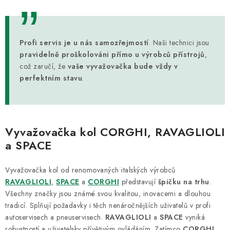
v
ý
p
Profi servis je u nás samozřejmostí
. Naši technici jsou
i
pravidelně proškolováni přímo u výrobců přístrojů
,
s
což zaručí, že
vaše vyvažovačka bude vždy v
u
perfektním stavu
.
Vyvažovačka kol CORGHI, RAVAGLIOLI
a SPACE
Vyvažovačka kol od renomovaných italských výrobců
RAVAGLIOLI
,
SPACE
a
CORGHI
představují
špičku na trhu
.
Všechny značky jsou známé svou kvalitou, inovacemi a dlouhou
tradicí. Splňují požadavky i těch nenáročnějších uživatelů v profi
autoservisech a pneuservisech.
RAVAGLIOLI
a
SPACE
vyniká
robustností a uživatelsky přívětivým ovládáním. Zatímco
CORGHI