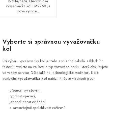
kvalita/cena. Elektronická
vyvažovačka kol EM9250 je
nová vysoce...
O
v
Vyberte si správnou vyvažovačku
l
kol
á
d
Při výběru vyvažovačky kol je třeba zohlednit několik základních
a
faktorů. Myslete na velikost a typ vozového parku, který obsluhujete
c
ve vašem servisu. Dále také na technologické možnosti, které
í
konkrétní
vyvažovačka kol
nabízí. Klíčové vlastnosti jsou:
p
přesnost vyvažování,
r
rychlost operací,
v
jednoduchost ovládání
k
a samozřejmě spolehlivost zařízení.
y