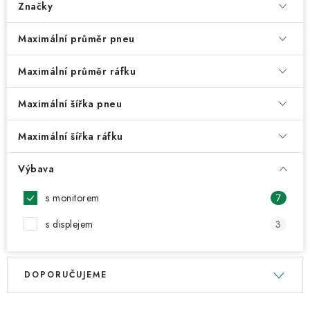
ODSÁVÁNÍ
Značky
TECHNICKÁ VÝUKA
Maximální průměr pneu
Maximální průměr ráfku
BRZDY
Maximální šířka pneu
MYCÍ STOLY
Maximální šířka ráfku
BAZAR
Výbava
Úvod
O nás
Kariéra
Reference
Servis
Bazar
s monitorem
7
Blog
Doprava & platby
Kontakty
Moje objednávka
s displejem
3
Obchodní podmínky
Podmínky ochrany osobních údajů
V
Ř
DOPORUČUJEME
ý
a
p
z