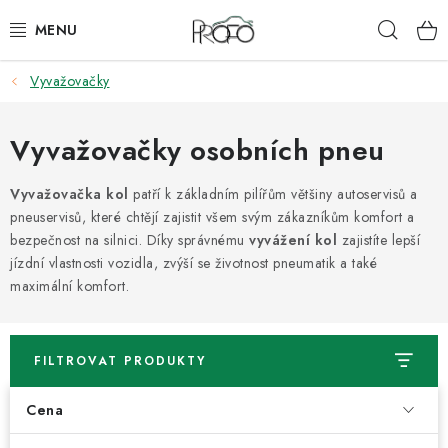
Přejít
Hleda
na
obsah
Vyvažovačky
ZVEDÁKY
ZOUVAČKY
Vyvažovačky osobních pneu
VYVAŽOVAČKY
Vyvažovačka kol
patří k základním pilířům většiny autoservisů a
pneuservisů, které chtějí zajistit všem svým zákazníkům komfort a
bezpečnost na silnici. Díky správnému
vyvážení kol
zajistíte lepší
GEOMETRIE
jízdní vlastnosti vozidla, zvýší se životnost pneumatik a také
maximální komfort.
AUTOMATICKÉ PŘEVODOVKY
KLIMATIZACE
FILTROVAT PRODUKTY
OLEJE A KAPALINY
Cena