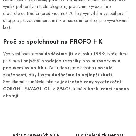
vyniká pokročilými technologiemi, precizním vyvážením a
dlouholetou tradicí (před více než 70 lety vymyslel a vyrobil první
stroj pro přezouvání pneumatik a následně přístroj pro vyvažování
kol).
Proč se spolehnout na PROFO HK
Vybavení pneuservisů
dodáváme již od roku 1999
. Naše firma
patří mezi
největší prodejce techniky pro autoservisy a
pneuservisy na trhu
. Za tu dobu jsme nasbírali
bohaté
zkušenosti
, díky kterým
dodáváme to nejlepší zboží
.
Spolehnout se můžete také na
jedinečné ceny vyvažovaček
CORGHI, RAVAGLIOLI a SPACE
, které
v konkurenci snadno
obstojí
.
Jedni z největších v ČR
Dlouholeté zkušenosti