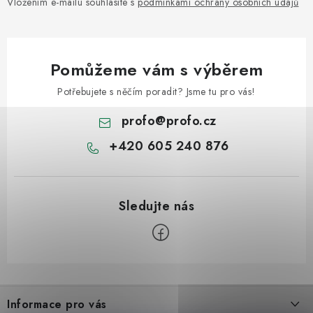
Vložením e-mailu souhlasíte s
podmínkami ochrany osobních údajů
Pomůžeme vám s výběrem
Potřebujete s něčím poradit? Jsme tu pro vás!
profo
@
profo.cz
+420 605 240 876
Z
á
Informace pro vás
p