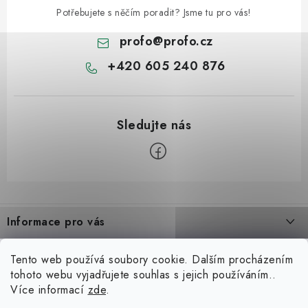
Potřebujete s něčím poradit? Jsme tu pro vás!
profo
@
profo.cz
+420 605 240 876
Z
á
Informace pro vás
p
a
Úvod
Možná hledáte
Tento web používá soubory cookie. Dalším procházením
t
tohoto webu vyjadřujete souhlas s jejich používáním..
O nás
í
Zvedáky
Více informací
zde
.
Blog
Kariéra