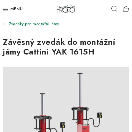
Přejít
Hleda
na
obsah
Zvedáky pro montážní jámy
ZVEDÁKY
Závěsný zvedák do montážní
ZOUVAČKY
jámy Cattini YAK 1615H
VYVAŽOVAČKY
GEOMETRIE
AUTOMATICKÉ PŘEVODOVKY
KLIMATIZACE
OLEJE A KAPALINY