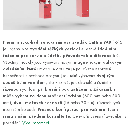
ODSÁVÁNÍ
TECHNICKÁ VÝUKA
BRZDY
Pneumaticko-hydraulický jámový zvedák Cattini YAK 1615H
MYCÍ STOLY
je určena
pro zvedání těžkých vozidel
a je také
ideálním
řešením pro servis a údržbu převodovek a diferenciálů
.
BAZAR
Všechny modely jsou vybaveny novým
magnetickým dálkovým
ovládáním
, které umožňuje obsluze je používat v naprosté
bezpečnosti a svobodě pohybu. Jsou také vybaveny
dvojitým
Úvod
O nás
Kariéra
Reference
Servis
Bazar
spouštěcím ventilem
, který zaručuje dokonalé utěsnění a
Blog
Doprava & platby
Kontakty
Moje objednávka
řízenou rychlost při klesání pod zatížením
.
Zákazník si
může vybrat ze dvou možností zdvihu
Obchodní podmínky
Podmínky ochrany osobních údajů
(600 mm nebo 800
mm),
dvou možných nosností
(15 nebo 20 tun), různých typů
nosníků a koleček.
Přesnou konfiguraci pro vaši montážní
jámu s námi předem konzultujte
. Ceny příslušenství zvedáků na
požádání.
Více informací