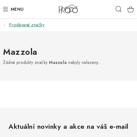
Přejít
Hleda
na
obsah
Prodávané značky
ZVEDÁKY
ZOUVAČKY
Mazzola
VYVAŽOVAČKY
Žádné produkty značky
Mazzola
nebyly nalezeny...
GEOMETRIE
AUTOMATICKÉ PŘEVODOVKY
KLIMATIZACE
OLEJE A KAPALINY
Aktuální novinky a akce na váš e-mail