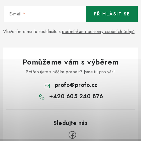
ODSÁVÁNÍ
E-mail
PŘIHLÁSIT SE
TECHNICKÁ VÝUKA
Vložením e-mailu souhlasíte s
podmínkami ochrany osobních údajů
BRZDY
MYCÍ STOLY
Pomůžeme vám s výběrem
BAZAR
Potřebujete s něčím poradit? Jsme tu pro vás!
Úvod
O nás
Kariéra
Reference
Servis
Bazar
profo
@
profo.cz
Blog
Doprava & platby
Kontakty
Moje objednávka
+420 605 240 876
Obchodní podmínky
Podmínky ochrany osobních údajů