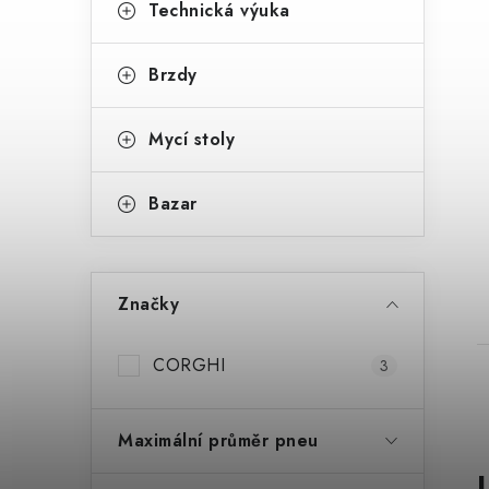
Technická výuka
Brzdy
Mycí stoly
t
Bazar
Značky
CORGHI
3
Maximální průměr pneu