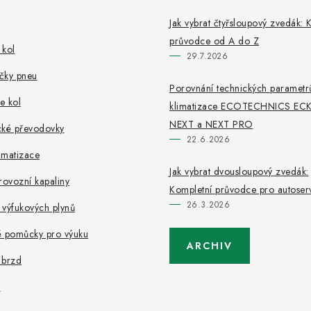
Jak vybrat čtyřsloupový zvedák: 
průvodce od A do Z
 kol
29.7.2026
čky pneu
Porovnání technických parametrů
e kol
klimatizace ECOTECHNICS EC
NEXT a NEXT PRO
cké převodovky
22.6.2026
limatizace
Jak vybrat dvousloupový zvedák:
rovozní kapaliny
Kompletní průvodce pro autoserv
26.3.2026
 výfukových plynů
é pomůcky pro výuku
ARCHIV
 brzd
y