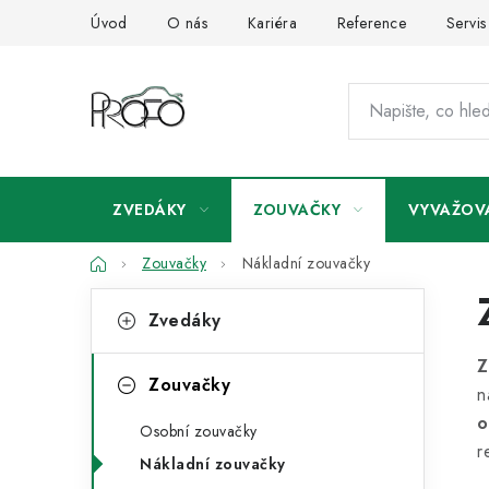
Přejít
Úvod
O nás
Kariéra
Reference
Servis
na
obsah
ZVEDÁKY
ZOUVAČKY
VYVAŽOV
Domů
Zouvačky
Nákladní zouvačky
P
K
Přeskočit
Zvedáky
kategorie
a
o
Z
t
s
Zouvačky
n
e
t
o
Osobní zouvačky
g
r
r
Nákladní zouvačky
o