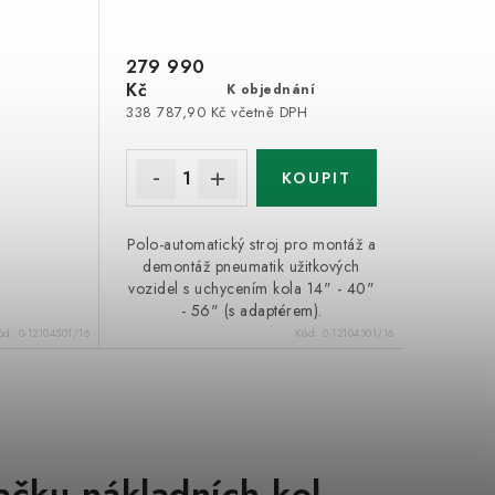
279 990
Kč
K objednání
338 787,90 Kč včetně DPH
Polo-automatický stroj pro montáž a
demontáž pneumatik užitkových
vozidel s uchycením kola 14" - 40"
- 56" (s adaptérem).
ód:
0-12104501/16
Kód:
0-12104301/16
ačku nákladních kol