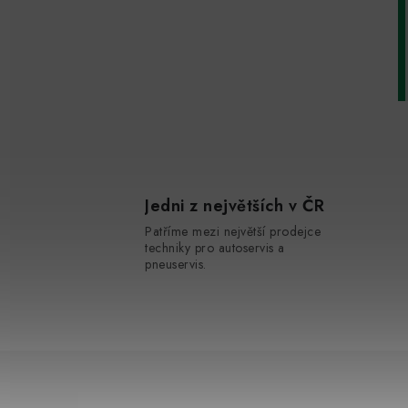
Jedni z největších v ČR
Patříme mezi největší prodejce
techniky pro autoservis a
pneuservis.