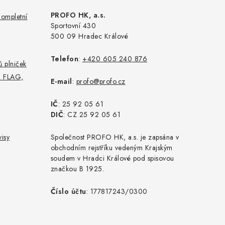
PROFO HK, a.s.
Kompletní
Sportovní 430
500 09 Hradec Králové
Telefon
:
+420 605 240 876
 plniček
K FLAG,
E-mail
:
profo@profo.cz
IČ
: 25 92 05 61
DIČ
: CZ 25 92 05 61
isy
Společnost PROFO HK, a.s. je zapsána v
obchodním rejstříku vedeným Krajským
soudem v Hradci Králové pod spisovou
značkou B 1925.
Číslo účtu
: 177817243/0300