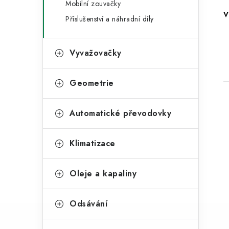
Mobilní zouvačky
a
r
V
Příslušenství a náhradní díly
n
i
e
n
Vyvažovačky
í
Geometrie
p
a
Automatické převodovky
n
e
Klimatizace
i
l
Oleje a kapaliny
Odsávání