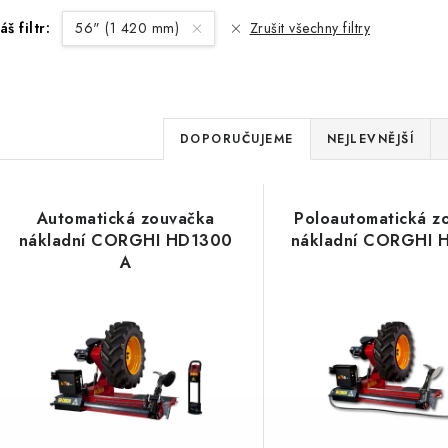
áš filtr:
56" (1 420 mm)
Zrušit všechny filtry
Ř
DOPORUČUJEME
NEJLEVNĚJŠÍ
a
V
z
Automatická zouvačka
Poloautomatická z
ý
e
nákladní CORGHI HD1300
nákladní CORGHI 
A
p
n
í
s
p
p
r
r
o