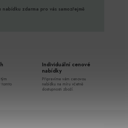
 nabídku zdarma pro vás samozřejmě
ch
Individuální cenové
nabídky
 tým
Připravíme vám cenovou
v tomto
nabídku na míru včetně
dostupnosti zboží.