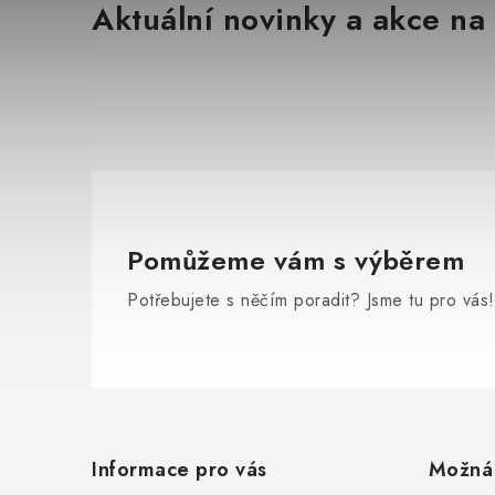
Aktuální novinky a akce na 
Pomůžeme vám s výběrem
Potřebujete s něčím poradit? Jsme tu pro vás!
Z
á
Informace pro vás
Možná
p