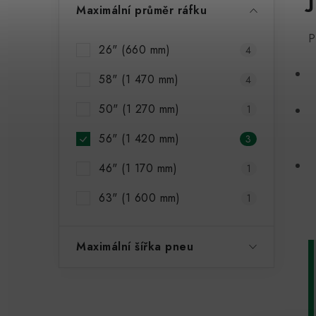
l
Maximální průměr ráfku
P
26" (660 mm)
4
58" (1 470 mm)
4
50" (1 270 mm)
1
í
56" (1 420 mm)
3
r
46" (1 170 mm)
1
63" (1 600 mm)
1
Maximální šířka pneu