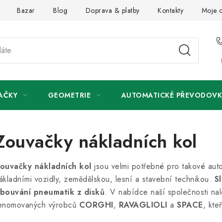
Bazar
Blog
Doprava & platby
Kontakty
Moje 
AČKY
GEOMETRIE
AUTOMATICKÉ PŘEVODOVK
Zouvačky nákladních kol
ouvačky nákladních kol
jsou velmi potřebné pro takové auto
ákladními vozidly, zemědělskou, lesní a stavební technikou.
S
bouvání pneumatik z disků
. V nabídce naší společnosti nal
enomovaných výrobců
CORGHI
,
RAVAGLIOLI
a
SPACE
, kte