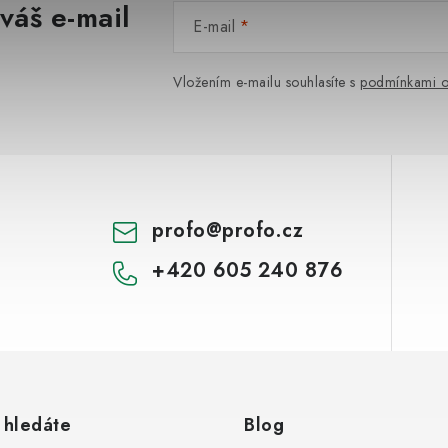
váš e-mail
E-mail
Vložením e-mailu souhlasíte s
podmínkami o
profo
@
profo.cz
+420 605 240 876
 hledáte
Blog