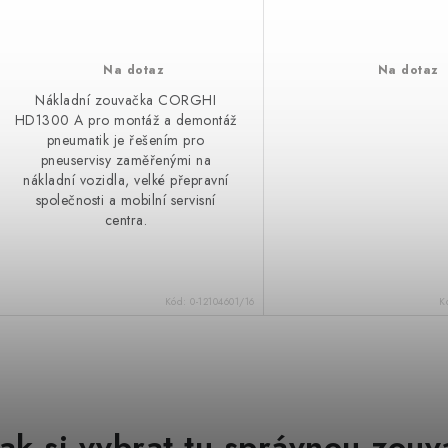
o
d
d
u
Na dotaz
Na dotaz
u
k
Nákladní zouvačka CORGHI
HD1300 A pro montáž a demontáž
k
t
pneumatik je řešením pro
pneuservisy zaměřenými na
ů
nákladní vozidla, velké přepravní
ů
společnosti a mobilní servisní
centra.
Kód:
0-12104601/16
K
O
v
Jak si vybrat tu správnou zouv