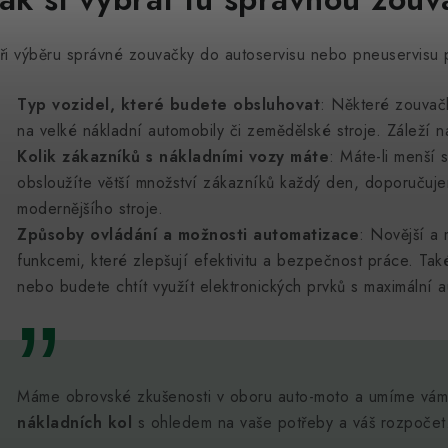
á
ři výběru správné zouvačky do autoservisu nebo pneuservisu pr
d
a
Typ vozidel, které budete obsluhovat
: Některé zouvačk
na velké nákladní automobily či zemědělské stroje. Záleží 
c
Kolik zákazníků s nákladními vozy máte
: Máte-li menší 
obsloužíte větší množství zákazníků každý den, doporučuje
p
modernějšího stroje.
Způsoby ovládání a možnosti automatizace
: Novější a
funkcemi, které zlepšují efektivitu a bezpečnost práce. Ta
v
nebo budete chtít využít elektronických prvků s maximální a
k
y
v
Máme obrovské zkušenosti v oboru auto-moto a umíme vám
ý
nákladních kol
s ohledem na vaše potřeby a váš rozpočet
p