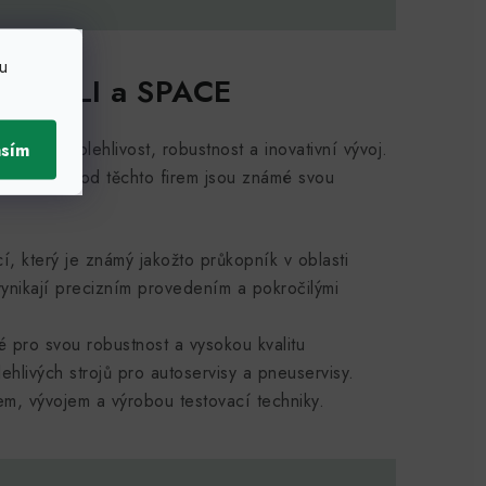
u
GLIOLI a SPACE
asím
valitu, spolehlivost, robustnost a inovativní vývoj.
Zouvačky
od těchto firem jsou známé svou
cí, který je známý jakožto průkopník v oblasti
vynikají precizním provedením a pokročilými
mé pro svou robustnost a vysokou kvalitu
hlivých strojů pro autoservisy a pneuservisy.
em, vývojem a výrobou testovací techniky.