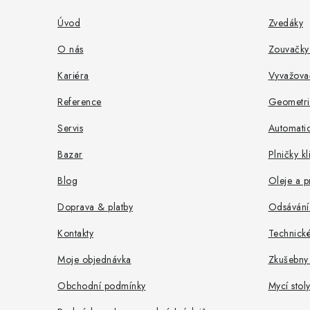
a
Úvod
Zvedáky
t
O nás
Zouvačky
í
Kariéra
Vyvažova
Reference
Geometri
Servis
Automati
Bazar
Plničky k
Blog
Oleje a p
Doprava & platby
Odsávání
Kontakty
Technick
Moje objednávka
Zkušebny
Obchodní podmínky
Mycí stol