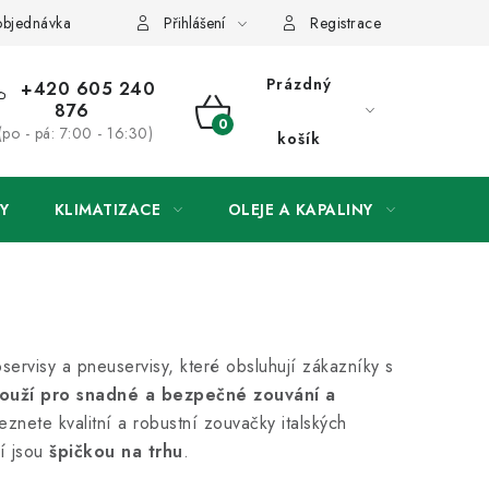
objednávka
Přihlášení
Registrace
Prázdný
+420 605 240
876
NÁKUPNÍ
(po - pá: 7:00 - 16:30)
košík
KOŠÍK
Y
KLIMATIZACE
OLEJE A KAPALINY
ODSÁ
servisy a pneuservisy, které obsluhují zákazníky s
louží pro snadné a bezpečné zouvání a
eznete kvalitní a robustní zouvačky italských
ří jsou
špičkou na trhu
.