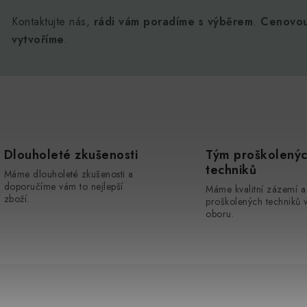
Kontaktujte nás,
rádi vám poradíme s výběrem
.
Cenovou
vytvoříme
.
Dlouholeté zkušenosti
Tým proškolený
techniků
Máme dlouholeté zkušenosti a
doporučíme vám to nejlepší
Máme kvalitní zázemí a
zboží.
proškolených techniků 
oboru.