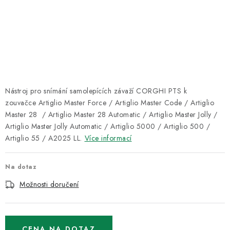
ODSÁVÁNÍ
TECHNICKÁ VÝUKA
BRZDY
MYCÍ STOLY
Nástroj pro snímání samolepících závaží CORGHI PTS k
zouvačce Artiglio Master Force / Artiglio Master Code / Artiglio
BAZAR
Master 28 / Artiglio Master 28 Automatic / Artiglio Master Jolly /
Artiglio Master Jolly Automatic / Artiglio 5000 / Artiglio 500 /
Úvod
O nás
Kariéra
Reference
Servis
Bazar
Artiglio 55 / A2025 LL.
Více informací
Blog
Doprava & platby
Kontakty
Moje objednávka
Na dotaz
Obchodní podmínky
Podmínky ochrany osobních údajů
Možnosti doručení
CENA NA DOTAZ