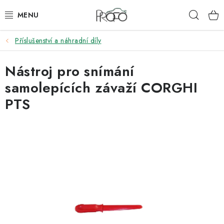
Přejít
Hleda
na
obsah
Příslušenství a náhradní díly
ZVEDÁKY
Nástroj pro snímání
ZOUVAČKY
samolepících závaží CORGHI
VYVAŽOVAČKY
PTS
GEOMETRIE
AUTOMATICKÉ PŘEVODOVKY
KLIMATIZACE
OLEJE A KAPALINY