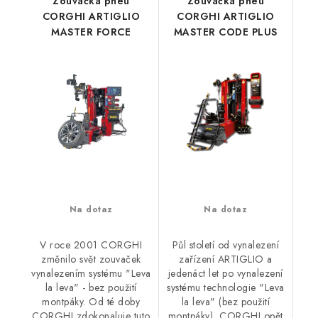
Zouvačka pneu
Zouvačka pneu
CORGHI ARTIGLIO
CORGHI ARTIGLIO
MASTER FORCE
MASTER CODE PLUS
Na dotaz
Na dotaz
V roce 2001 CORGHI
Půl století od vynalezení
změnilo svět zouvaček
zařízení ARTIGLIO a
vynalezením systému "Leva
jedenáct let po vynalezení
la leva" - bez použití
systému technologie "Leva
montpáky. Od té doby
la leva" (bez použití
CORGHI zdokonaluje tuto
montpáky), CORGHI opět