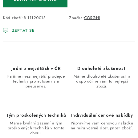
Kód zboží:
8-11120013
Značka:
CORGHI
ZEPTAT SE
Jedni z největších v ČR
Dlouholeté zkušenosti
Patříme mezi největší prodejce
Máme dlouholeté zkušenosti a
techniky pro autoservis a
doporučíme vám to nejlepší
pneuservis.
zboží.
Tým proškolených techniků
Individuální cenové nabídky
Máme kvalitní zázemí a tým
Připravíme vám cenovou nabídku
proškolených techniků v tomto
na míru včetně dostupnosti zboží.
oboru.