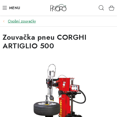
Přejít
Hleda
na
obsah
Osobní zouvačky
ZVEDÁKY
Zouvačka pneu CORGHI
ZOUVAČKY
ARTIGLIO 500
VYVAŽOVAČKY
GEOMETRIE
AUTOMATICKÉ PŘEVODOVKY
KLIMATIZACE
OLEJE A KAPALINY