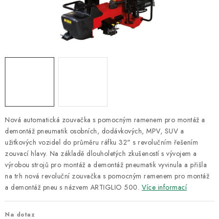
ODSÁVÁNÍ
TECHNICKÁ VÝUKA
BRZDY
MYCÍ STOLY
BAZAR
Nová automatická zouvačka s pomocným ramenem pro montáž a
Úvod
O nás
Kariéra
Reference
Servis
Bazar
demontáž pneumatik osobních, dodávkových, MPV, SUV a
užitkových vozidel do průměru ráfku 32" s revolučním řešením
Blog
Doprava & platby
Kontakty
Moje objednávka
zouvací hlavy. Na základě dlouholetých zkušeností s vývojem a
Obchodní podmínky
Podmínky ochrany osobních údajů
výrobou strojů pro montáž a demontáž pneumatik vyvinula a přišla
na trh nová revoluční zouvačka s pomocným ramenem pro montáž
a demontáž pneu s názvem ARTIGLIO 500.
Více informací
Na dotaz