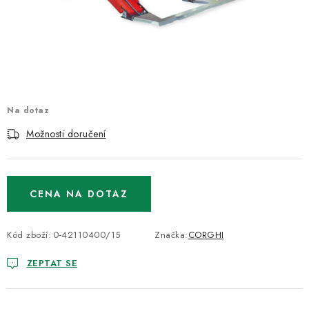
ODSÁVÁNÍ
TECHNICKÁ VÝUKA
BRZDY
MYCÍ STOLY
Na dotaz
Možnosti doručení
BAZAR
Úvod
O nás
Kariéra
Reference
Servis
Bazar
CENA NA DOTAZ
Blog
Doprava & platby
Kontakty
Moje objednávka
Obchodní podmínky
Podmínky ochrany osobních údajů
Kód zboží:
0-42110400/15
Značka:
CORGHI
ZEPTAT SE