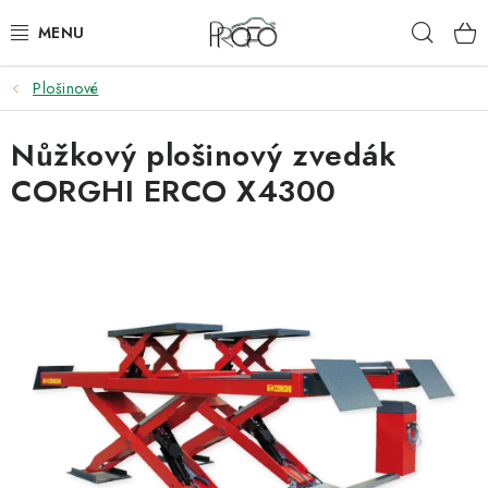
Přejít
Hleda
na
obsah
Plošinové
ZVEDÁKY
Nůžkový plošinový zvedák
ZOUVAČKY
CORGHI ERCO X4300
VYVAŽOVAČKY
GEOMETRIE
AUTOMATICKÉ PŘEVODOVKY
KLIMATIZACE
OLEJE A KAPALINY