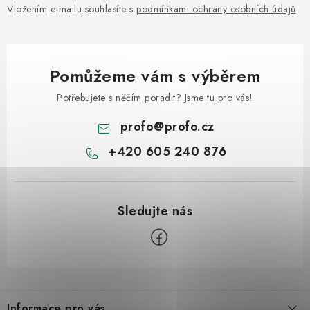
Vložením e-mailu souhlasíte s
podmínkami ochrany osobních údajů
Pomůžeme vám s výběrem
Potřebujete s něčím poradit? Jsme tu pro vás!
profo
@
profo.cz
+420 605 240 876
Z
á
Informace pro vás