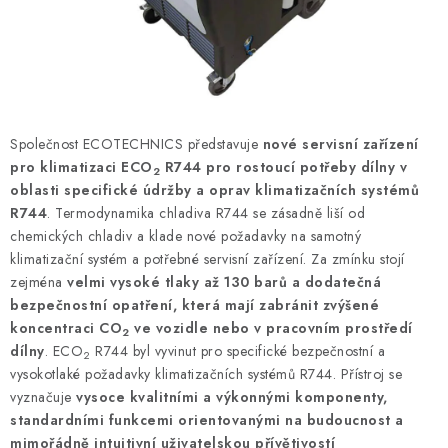
ODSÁVÁNÍ
TECHNICKÁ VÝUKA
BRZDY
Společnost ECOTECHNICS představuje
nové servisní zařízení
MYCÍ STOLY
pro klimatizaci ECO
R744 pro rostoucí potřeby dílny v
2
oblasti specifické údržby a oprav klimatizačních systémů
BAZAR
R744
. Termodynamika chladiva R744 se zásadně liší od
chemických chladiv a klade nové požadavky na samotný
klimatizační systém a potřebné servisní zařízení. Za zmínku stojí
Úvod
O nás
Kariéra
Reference
Servis
Bazar
zejména
velmi vysoké tlaky až 130 barů a dodatečná
Blog
Doprava & platby
Kontakty
Moje objednávka
bezpečnostní opatření, která mají zabránit zvýšené
koncentraci CO
Obchodní podmínky
ve vozidle nebo v pracovním prostředí
Podmínky ochrany osobních údajů
2
dílny
. ECO
R744 byl vyvinut pro specifické bezpečnostní a
2
vysokotlaké požadavky klimatizačních systémů R744. Přístroj se
vyznačuje
vysoce kvalitními a výkonnými komponenty,
standardními funkcemi orientovanými na budoucnost a
mimořádně intuitivní uživatelskou přívětivostí