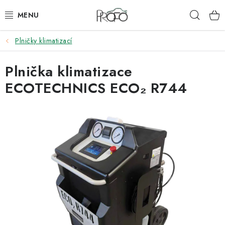
Přejít
Hleda
na
obsah
Plničky klimatizací
ZVEDÁKY
Plnička klimatizace
ZOUVAČKY
ECOTECHNICS ECO₂ R744
VYVAŽOVAČKY
GEOMETRIE
AUTOMATICKÉ PŘEVODOVKY
KLIMATIZACE
OLEJE A KAPALINY