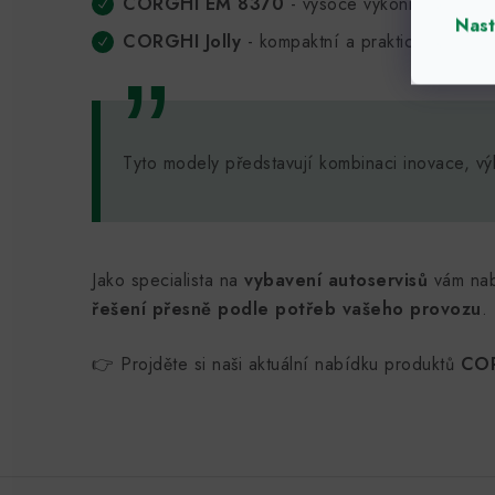
CORGHI EM 8370
- vysoce výkonná vyvažova
Nast
CORGHI Jolly
- kompaktní a praktické řešení
Tyto modely představují kombinaci inovace, výk
Jako specialista na
vybavení autoservisů
vám nab
řešení přesně podle potřeb vašeho provozu
.
👉 Projděte si naši aktuální nabídku produktů
CO