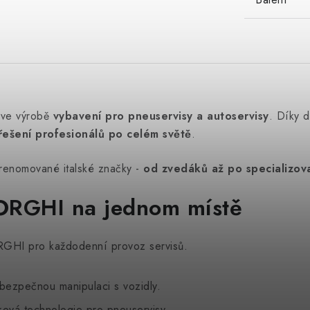
 ve výrobě
vybavení pro pneuservisy a autoservisy
. Díky d
řešení profesionálů po celém světě
.
 renomované italské značky -
od zvedáků až po specializova
CORGHI na jednom místě
ORGHI pro každodenní provoz servisů.
 bezpečnou manipulaci s vozidly.
ková technologie pro pneuservisy.