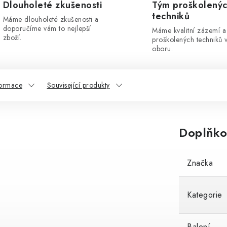
Dlouholeté zkušenosti
Tým proškolený
techniků
Máme dlouholeté zkušenosti a
doporučíme vám to nejlepší
Máme kvalitní zázemí a
zboží.
proškolených techniků 
oboru.
formace
Související produkty
Doplňko
Značka
Kategorie
Balení