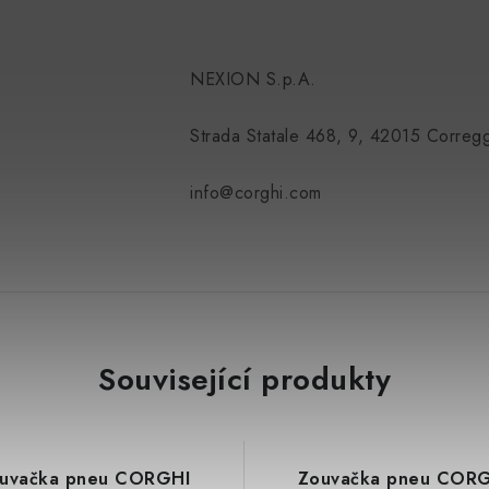
NEXION S.p.A.
Strada Statale 468, 9, 42015 Correggi
info@corghi.com
Související produkty
uvačka pneu CORGHI
Zouvačka pneu COR