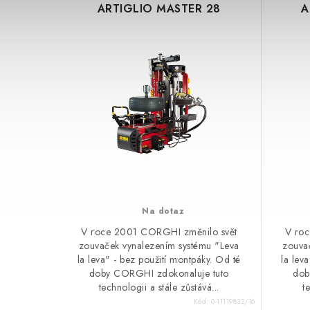
ARTIGLIO MASTER 28
A
Na dotaz
V roce 2001 CORGHI změnilo svět
V roc
zouvaček vynalezením systému "Leva
zouva
la leva" - bez použití montpáky. Od té
la lev
doby CORGHI zdokonaluje tuto
dob
technologii a stále zůstává...
t
Kód:
0-11119832/16