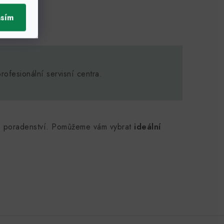
asím
rofesionální servisní centra.
o poradenství. Pomůžeme vám vybrat
ideální