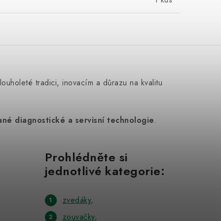
louholeté tradici, inovacím a důrazu na kvalitu
né diagnostické a servisní technologie
.
Prohlédněte si
jednotlivé kategorie:
zvedáky
,
zouvačky
,