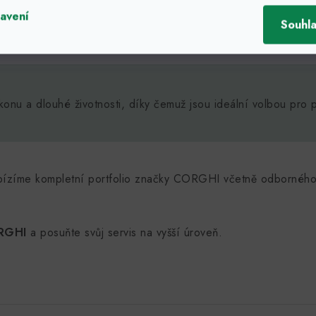
čka pro profesionální použití.
avení
Souhl
 pro menší provozy.
onu a dlouhé životnosti, díky čemuž jsou ideální volbou pro p
ízíme kompletní portfolio značky CORGHI včetně odbornéh
RGHI
a posuňte svůj servis na vyšší úroveň.