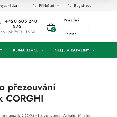
objednávka
Přihlášení
Registrace
Prázdný
+420 605 240
876
NÁKUPNÍ
(po - pá: 7:00 - 16:30)
košík
KOŠÍK
Y
KLIMATIZACE
OLEJE A KAPALINY
ODSÁ
o přezouvání
ik CORGHI
ní pneumatik CORGHI k zouvačce
Artiglio Master