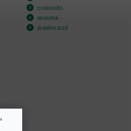
vyvažovačky
,
geometrie
,
zkušebny brzd
.
u