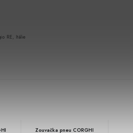
o RE, Itálie
GHI
Zouvačka pneu CORGHI