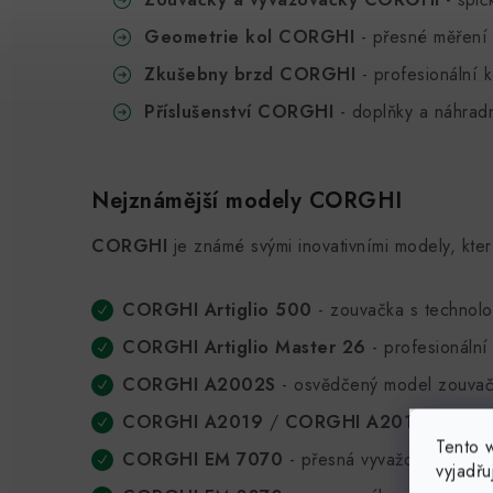
Geometrie kol CORGHI
- přesné měření 
Zkušebny brzd CORGHI
- profesionální 
Příslušenství CORGHI
- doplňky a náhradní
Nejznámější modely CORGHI
CORGHI
je známé svými inovativními modely, kter
CORGHI Artiglio 500
- zouvačka s technolo
CORGHI Artiglio Master 26
- profesionální
CORGHI A2002S
- osvědčený model zouvačk
CORGHI A2019
/
CORGHI A2019RC
- mod
Tento 
CORGHI EM 7070
- přesná vyvažovačka kol.
vyjadřu