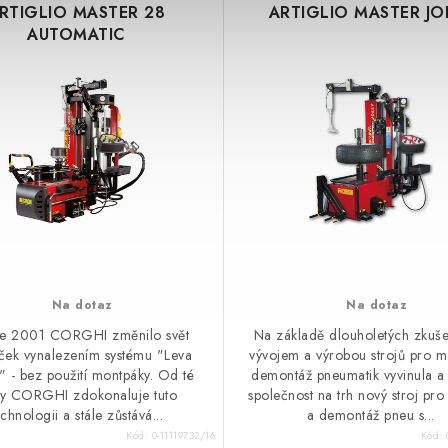
RTIGLIO MASTER 28
ARTIGLIO MASTER JO
AUTOMATIC
Na dotaz
Na dotaz
e 2001 CORGHI změnilo svět
Na základě dlouholetých zkuše
ček vynalezením systému "Leva
vývojem a výrobou strojů pro m
a" - bez použití montpáky. Od té
demontáž pneumatik vyvinula a
y CORGHI zdokonaluje tuto
společnost na trh nový stroj pr
echnologii a stále zůstává...
a demontáž pneu s...
Kód:
0-11119732/16
Kód: