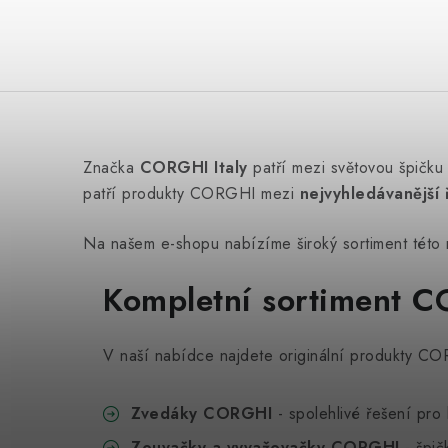
Značka
CORGHI Italy
patří mezi světovou špičku
patří produkty CORGHI mezi
nejvyhledávanější 
Na našem e-shopu nabízíme široký sortiment této
Kompletní sortiment 
V naší nabídce najdete originální produkty C
Zvedáky CORGHI
- spolehlivé řešení pro
Zouvačky a vyvažovačky CORGHI
- špič