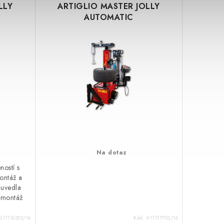
LLY
ARTIGLIO MASTER JOLLY
AUTOMATIC
Na dotaz
ností s
ontáž a
 uvedla
o montáž
0-11116202/16
Kód:
0-11117702/16