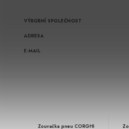
VÝROBNÍ SPOLEČNOST
ADRESA
E-MAIL
Zouvačka pneu CORGHI
Zo