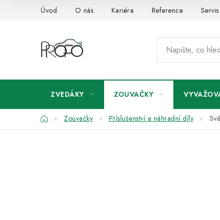
Přejít
Úvod
O nás
Kariéra
Reference
Servis
na
obsah
ZVEDÁKY
ZOUVAČKY
VYVAŽOV
Domů
Zouvačky
Příslušenství a náhradní díly
Svě