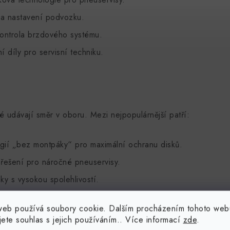
a nastavení podvozku.
kontrola brzdového systému.
 díly pro servisní techniku.
é udávají směr v oboru. Mezi nejpopulárnější patří:
gií „bez montpáky“ pro maximální ochranu disků.
 řešení pro náročné pneuservisy.
y s vysokou spolehlivostí.
erní zouvačky s pokročilými funkcemi.
web používá soubory cookie. Dalším procházením tohoto web
jete souhlas s jejich používáním.. Více informací
zde
.