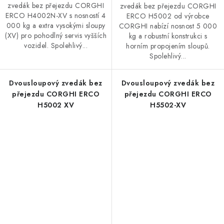
zvedák bez přejezdu CORGHI
zvedák bez přejezdu CORGHI
ERCO H4002N-XV s nosností 4
ERCO H5002 od výrobce
000 kg a extra vysokými sloupy
CORGHI nabízí nosnost 5 000
(XV) pro pohodlný servis vyšších
kg a robustní konstrukci s
vozidel. Spolehlivý...
horním propojením sloupů.
Spolehlivý...
Dvousloupový zvedák bez
Dvousloupový zvedák bez
přejezdu CORGHI ERCO
přejezdu CORGHI ERCO
H5002 XV
H5502-XV