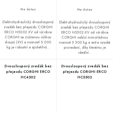
Na dotaz
Na dotaz
Elektrohydraulický dvousloupový
Elektrohydraulický dvousloupový
zvedák bez přejezdu CORGHI
zvedák bez přejezdu CORGHI
ERCO H5002 XV od výrobce
ERCO H5502-XV od výrobce
CORGHI se zvýšenou výškou
CORGHI nabízí mimořádnou
sloupů (XV) a nosností 5 000
nosnost 5 500 kg a extra vysoké
kg je robustní a spolehlivý...
provedení, díky kterému je
ideální...
Dvousloupový zvedák bez
Dvousloupový zvedák bez
přejezdu CORGHI ERCO
přejezdu CORGHI ERCO
HC4502
HC5502