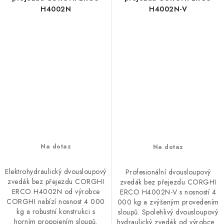
H4002N
H4002N-V
Na dotaz
Na dotaz
Elektrohydraulický dvousloupový
Profesionální dvousloupový
zvedák bez přejezdu CORGHI
zvedák bez přejezdu CORGHI
ERCO H4002N od výrobce
ERCO H4002N-V s nosností 4
CORGHI nabízí nosnost 4 000
000 kg a zvýšeným provedením
kg a robustní konstrukci s
sloupů. Spolehlivý dvousloupový
horním propojením sloupů.
hydraulický zvedák od výrobce...