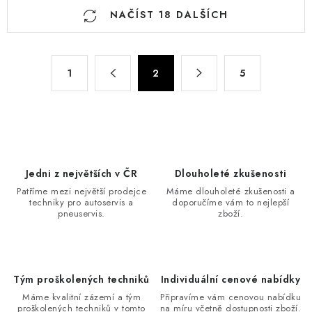
O
NAČÍST 18 DALŠÍCH
v
l
á
S
d
1
2
5
t
a
r
c
á
n
í
k
p
o
r
Jedni z největších v ČR
Dlouholeté zkušenosti
v
v
Patříme mezi největší prodejce
Máme dlouholeté zkušenosti a
á
k
techniky pro autoservis a
doporučíme vám to nejlepší
n
pneuservis.
zboží.
y
í
v
ý
p
Tým proškolených techniků
Individuální cenové nabídky
i
Máme kvalitní zázemí a tým
Připravíme vám cenovou nabídku
proškolených techniků v tomto
na míru včetně dostupnosti zboží.