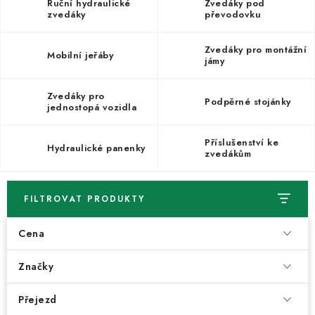
ODSÁVÁNÍ
Ruční hydraulické
Zvedáky pod
zvedáky
převodovku
TECHNICKÁ VÝUKA
Zvedáky pro montážní
Mobilní jeřáby
jámy
BRZDY
Zvedáky pro
Podpěrné stojánky
jednostopá vozidla
MYCÍ STOLY
Příslušenství ke
BAZAR
Hydraulické panenky
zvedákům
Úvod
O nás
Kariéra
Reference
Servis
Bazar
FILTROVAT PRODUKTY
Blog
Doprava & platby
Kontakty
Moje objednávka
Obchodní podmínky
Podmínky ochrany osobních údajů
Cena
Značky
Přejezd