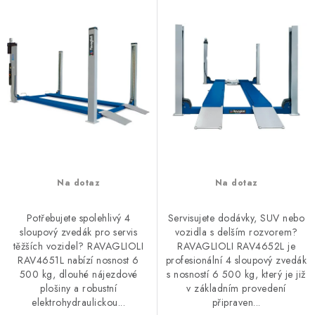
t
k
ů
t
ů
Na dotaz
Na dotaz
Potřebujete spolehlivý 4
Servisujete dodávky, SUV nebo
sloupový zvedák pro servis
vozidla s delším rozvorem?
těžších vozidel? RAVAGLIOLI
RAVAGLIOLI RAV4652L je
RAV4651L nabízí nosnost 6
profesionální 4 sloupový zvedák
500 kg, dlouhé nájezdové
s nosností 6 500 kg, který je již
plošiny a robustní
v základním provedení
elektrohydraulickou...
připraven...