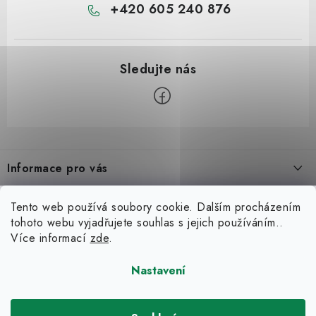
+420 605 240 876
Z
á
Informace pro vás
p
a
Úvod
Možná hledáte
Tento web používá soubory cookie. Dalším procházením
t
tohoto webu vyjadřujete souhlas s jejich používáním..
O nás
í
Zvedáky
Více informací
zde
.
Blog
Kariéra
Zouvačky kol
Jak vybrat čtyřsloupový zvedák: Kompletní průvodce od A do Z
Nastavení
Kontakty
Reference
29.7.2026
Vyvažovačky pneu
PROFO HK, a.s.
Servis
Geometrie kol
Porovnání technických parametrů plniček klimatizace