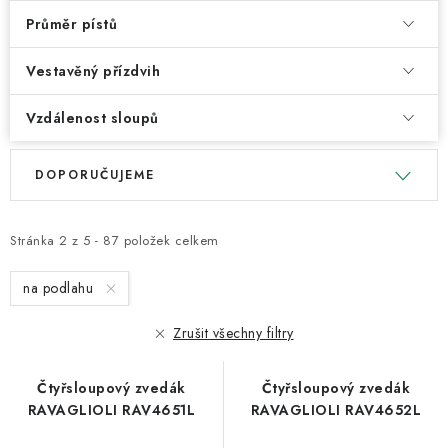
Průměr pístů
Vestavěný přízdvih
Vzdálenost sloupů
V
Ř
DOPORUČUJEME
ý
a
p
z
i
e
Stránka
2
z
5
-
87
položek celkem
s
n
na podlahu
p
í
r
p
Zrušit všechny filtry
o
r
d
o
Čtyřsloupový zvedák
Čtyřsloupový zvedák
u
d
RAVAGLIOLI RAV4651L
RAVAGLIOLI RAV4652L
k
u