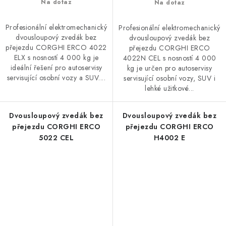
Na dotaz
Na dotaz
Profesionální elektromechanický
Profesionální elektromechanický
dvousloupový zvedák bez
dvousloupový zvedák bez
přejezdu CORGHI ERCO 4022
přejezdu CORGHI ERCO
ELX s nosností 4 000 kg je
4022N CEL s nosností 4 000
ideální řešení pro autoservisy
kg je určen pro autoservisy
servisující osobní vozy a SUV....
servisující osobní vozy, SUV i
lehké užitkové...
Dvousloupový zvedák bez
Dvousloupový zvedák bez
přejezdu CORGHI ERCO
přejezdu CORGHI ERCO
5022 CEL
H4002 E