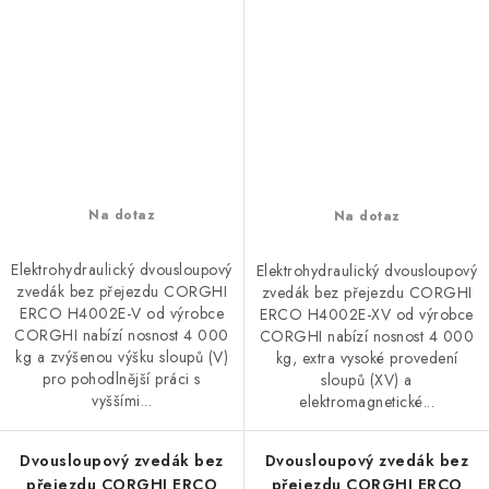
Na dotaz
Na dotaz
Elektrohydraulický dvousloupový
Elektrohydraulický dvousloupový
zvedák bez přejezdu CORGHI
zvedák bez přejezdu CORGHI
ERCO H4002E-V od výrobce
ERCO H4002E-XV od výrobce
CORGHI nabízí nosnost 4 000
CORGHI nabízí nosnost 4 000
kg a zvýšenou výšku sloupů (V)
kg, extra vysoké provedení
pro pohodlnější práci s
sloupů (XV) a
vyššími...
elektromagnetické...
Dvousloupový zvedák bez
Dvousloupový zvedák bez
přejezdu CORGHI ERCO
přejezdu CORGHI ERCO