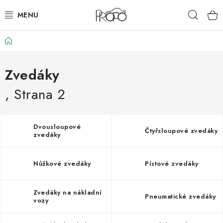
Přejít
Hleda
na
obsah
Domů
ZVEDÁKY
ZOUVAČKY
Zvedáky
, Strana 2
VYVAŽOVAČKY
GEOMETRIE
Dvousloupové
Čtyřsloupové zvedáky
zvedáky
AUTOMATICKÉ PŘEVODOVKY
Nůžkové zvedáky
Pístové zvedáky
KLIMATIZACE
Zvedáky na nákladní
Pneumatické zvedáky
OLEJE A KAPALINY
vozy